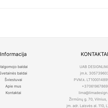
iję šį produktą.
Informacija
KONTAKTA
Valgomojo baldai
UAB DESIGNLIM
Svetainės baldai
įm.k. 30573960
Šviestuvai
PVM.k. LT10001489
Apie mus
+37061967869
Kontaktai
lima@limadesign.
Žirmūnų g. 70, Vilnius,
įm. adr. Laisvės al. 110,