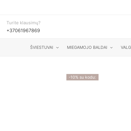
Pereiti
prie
turinio
Turite klausimų?
+37061967869
ŠVIESTUVAI
MIEGAMOJO BALDAI
VAL
-10% su kodu: