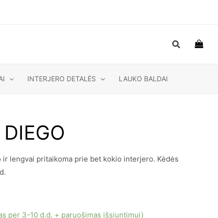
Paieška
AI
INTERJERO DETALĖS
LAUKO BALDAI
ė DIEGO
r lengvai pritaikoma prie bet kokio interjero. Kėdės
d.
mas per 3-10 d.d. + paruošimas išsiuntimui)