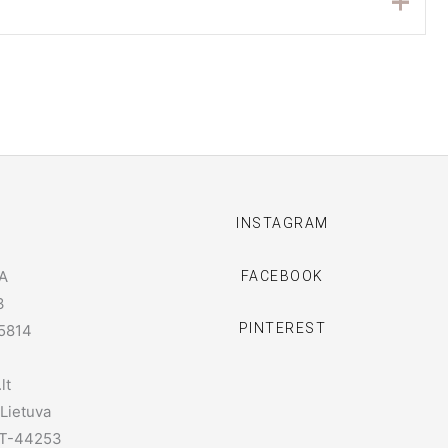
I
INSTAGRAM
A
FACEBOOK
3
PINTEREST
5814
lt
 Lietuva
 LT-44253