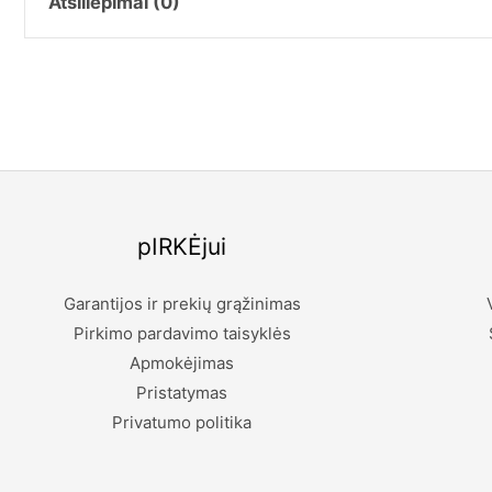
Atsiliepimai (0)
Atsiliepimų dar nėra.
Rašyti atsiliepimą gali tik prisijungę pirkėjai, kurie yra įsig
pIRKĖjui
Garantijos ir prekių grąžinimas
Pirkimo pardavimo taisyklės
Apmokėjimas
Pristatymas
Privatumo politika