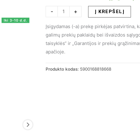
produkto
-
+
Į KREPŠELĮ
kiekis:
Iki 3-10 d.d.
Įsigydamas (-a) prekę pirkėjas patvirtina, 
Valgomojo
galimų prekių paklaidų bei išvaizdos sąly
kėdė
taisyklės“ ir „Garantijos ir prekių grąžini
DIEGO
apačioje.
Produkto kodas:
5900168818668