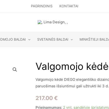
PAGRINDINIS
KONTAKTAI
GOMOJO BALDAI
SVETAINĖS BALDAI
MINKŠTIEJI BALD
Valgomojo kėd
Valgomojo kėdė DIEGO elegantiško dizaino i
paruošimas išsiuntimui gali užtrukti iki 3 d.
217.00
€
Prieinamumas:
2 vnt. sandėlyje (pristaty