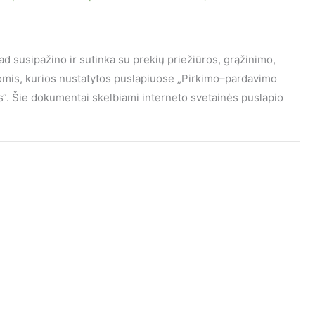
kad susipažino ir sutinka su prekių priežiūros, grąžinimo,
gomis, kurios nustatytos puslapiuose „Pirkimo–pardavimo
mas“. Šie dokumentai skelbiami interneto svetainės puslapio