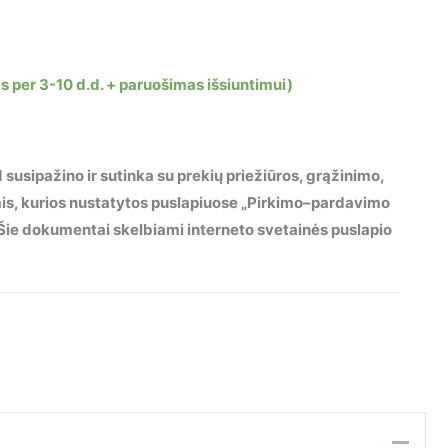
s per 3-10 d.d. + paruošimas išsiuntimui)
 susipažino ir sutinka su prekių priežiūros, grąžinimo,
mis, kurios nustatytos puslapiuose „Pirkimo–pardavimo
“. Šie dokumentai skelbiami interneto svetainės puslapio