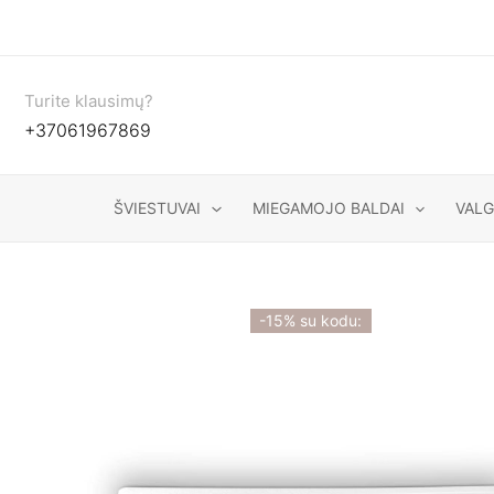
Pereiti
prie
turinio
Turite klausimų?
+37061967869
ŠVIESTUVAI
MIEGAMOJO BALDAI
VAL
-15% su kodu: