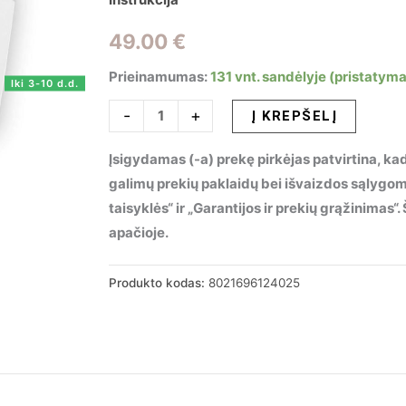
49.00
€
Prieinamumas:
131 vnt. sandėlyje (pristatyma
Iki 3-10 d.d.
produkto
-
+
Į KREPŠELĮ
kiekis:
Įsigydamas (-a) prekę pirkėjas patvirtina, kad
Taškinis
galimų prekių paklaidų bei išvaizdos sąlygo
šviestuvas
taisyklės“ ir „Garantijos ir prekių grąžinimas
GROOVE
apačioje.
FI
30W
SQUARE
Produkto kodas:
8021696124025
3000K,
124025