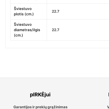
Šviestuvo
22.7
plotis (cm.)
Šviestuvo
diametras/ilgis
22.7
(cm.)
pIRKĖjui
Garantijos ir prekių grąžinimas
V