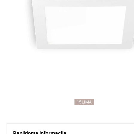
15LIMA
Papildoma informacija