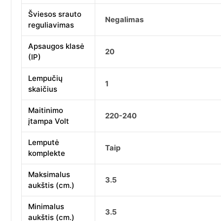
Šviesos srauto
Negalimas
reguliavimas
Apsaugos klasė
20
(IP)
Lempučių
1
skaičius
Maitinimo
220-240
įtampa Volt
Lemputė
Taip
komplekte
Maksimalus
3.5
aukštis (cm.)
Minimalus
3.5
aukštis (cm.)