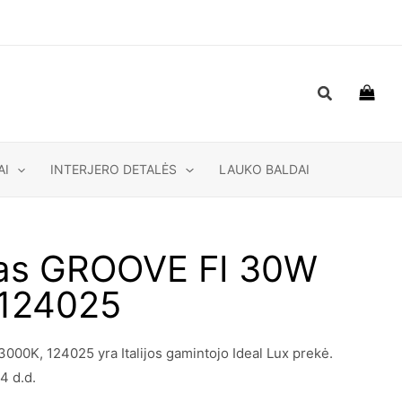
Paieška
AI
INTERJERO DETALĖS
LAUKO BALDAI
uvas GROOVE FI 30W
124025
0K, 124025 yra Italijos gamintojo Ideal Lux prekė.
4 d.d.