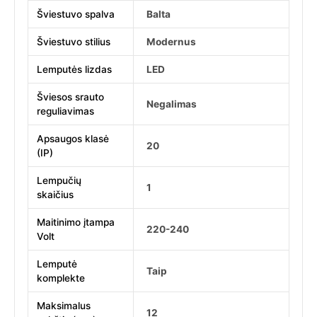
Šviestuvo spalva
Balta
Šviestuvo stilius
Modernus
Lemputės lizdas
LED
Šviesos srauto
Negalimas
reguliavimas
Apsaugos klasė
20
(IP)
Lempučių
1
skaičius
Maitinimo įtampa
220-240
Volt
Lemputė
Taip
komplekte
Maksimalus
12