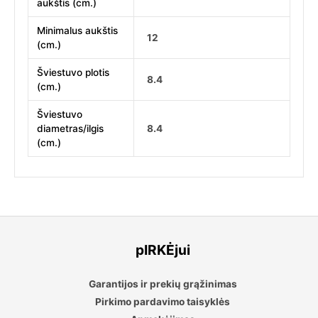
aukštis (cm.)
Minimalus aukštis
12
(cm.)
Šviestuvo plotis
8.4
(cm.)
Šviestuvo
diametras/ilgis
8.4
(cm.)
pIRKĖjui
Garantijos ir prekių grąžinimas
Pirkimo pardavimo taisyklės