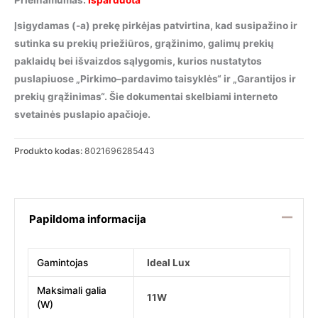
Prieinamumas:
Išparduota
Įsigydamas (-a) prekę pirkėjas patvirtina, kad susipažino ir
sutinka su prekių priežiūros, grąžinimo, galimų prekių
paklaidų bei išvaizdos sąlygomis, kurios nustatytos
puslapiuose „Pirkimo–pardavimo taisyklės“ ir „Garantijos ir
prekių grąžinimas“. Šie dokumentai skelbiami interneto
svetainės puslapio apačioje.
Produkto kodas:
8021696285443
Papildoma informacija
Gamintojas
Ideal Lux
Maksimali galia
11W
(W)