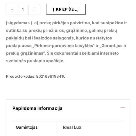
produkto
-
+
Į KREPŠELĮ
kiekis:
Taškinis
Įsigydamas (-a) prekę pirkėjas patvirtina, kad susipažino ir
šviestuvas
sutinka su prekių priežiūros, grąžinimo, galimų prekių
BASIC
paklaidų bei išvaizdos sąlygomis, kurios nustatytos
FI
puslapiuose „Pirkimo–pardavimo taisyklės“ ir „Garantijos ir
WIDE
prekių grąžinimas“. Šie dokumentai skelbiami interneto
15W
svetainės puslapio apačioje.
4000K,
193410
Produkto kodas:
8021696193410
Papildoma informacija
Gamintojas
Ideal Lux