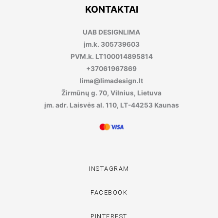
KONTAKTAI
UAB DESIGNLIMA
įm.k. 305739603
PVM.k. LT100014895814
+37061967869
lima@limadesign.lt
Žirmūnų g. 70, Vilnius, Lietuva
įm. adr. Laisvės al. 110, LT-44253 Kaunas
INSTAGRAM
FACEBOOK
PINTEREST