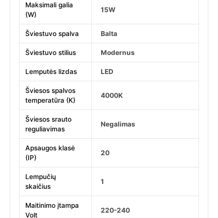
Maksimali galia
15W
(W)
Šviestuvo spalva
Balta
Šviestuvo stilius
Modernus
Lemputės lizdas
LED
Šviesos spalvos
4000K
temperatūra (K)
Šviesos srauto
Negalimas
reguliavimas
Apsaugos klasė
20
(IP)
Lempučių
1
skaičius
Maitinimo įtampa
220-240
Volt