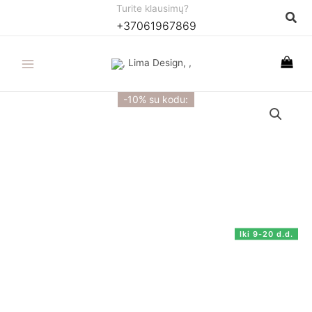
Pereiti
Turite klausimų?
Paie
+37061967869
prie
turinio
-10% su kodu:
Iki 9-20 d.d.