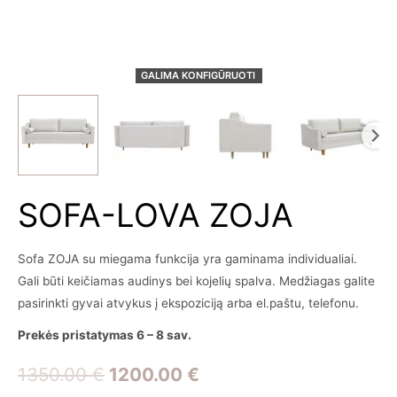
GALIMA KONFIGŪRUOTI
SOFA-LOVA ZOJA
Sofa ZOJA su miegama funkcija yra gaminama individualiai.
Gali būti keičiamas audinys bei kojelių spalva. Medžiagas galite
pasirinkti gyvai atvykus į ekspoziciją arba el.paštu, telefonu.
Prekės pristatymas 6 – 8 sav.
Original
Current
1350.00
€
1200.00
€