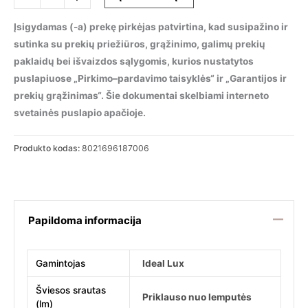
kiekis:
Sieninis
Įsigydamas (-a) prekę pirkėjas patvirtina, kad susipažino ir
šviestuvas
sutinka su prekių priežiūros, grąžinimo, galimų prekių
KEPLER
paklaidų bei išvaizdos sąlygomis, kurios nustatytos
AP3,
puslapiuose „Pirkimo–pardavimo taisyklės“ ir „Garantijos ir
187006
prekių grąžinimas“. Šie dokumentai skelbiami interneto
svetainės puslapio apačioje.
Produkto kodas:
8021696187006
Papildoma informacija
Gamintojas
Ideal Lux
Šviesos srautas
Priklauso nuo lemputės
(lm)