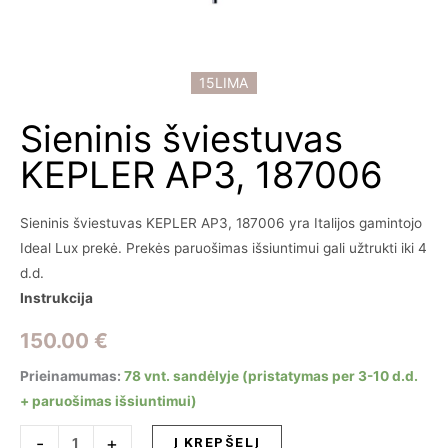
15LIMA
Sieninis šviestuvas
KEPLER AP3, 187006
Sieninis šviestuvas KEPLER AP3, 187006 yra Italijos gamintojo
Ideal Lux prekė. Prekės paruošimas išsiuntimui gali užtrukti iki 4
d.d.
Instrukcija
150.00
€
Prieinamumas:
78 vnt. sandėlyje (pristatymas per 3-10 d.d.
+ paruošimas išsiuntimui)
produkto
-
+
Į KREPŠELĮ