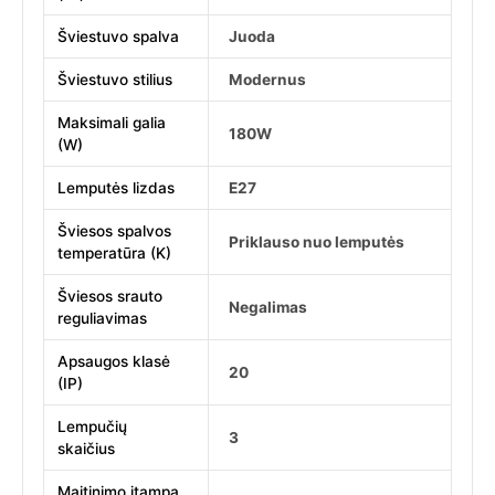
Šviestuvo spalva
Juoda
Šviestuvo stilius
Modernus
Maksimali galia
180W
(W)
Lemputės lizdas
E27
Šviesos spalvos
Priklauso nuo lemputės
temperatūra (K)
Šviesos srauto
Negalimas
reguliavimas
Apsaugos klasė
20
(IP)
Lempučių
3
skaičius
Maitinimo įtampa