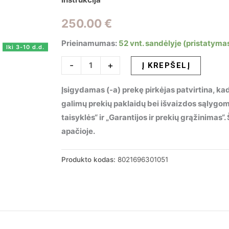
250.00
€
Prieinamumas:
52 vnt. sandėlyje (pristatymas
Iki 3-10 d.d.
produkto
-
+
Į KREPŠELĮ
kiekis:
Įsigydamas (-a) prekę pirkėjas patvirtina, kad
Sieninis
galimų prekių paklaidų bei išvaizdos sąlygo
šviestuvas
taisyklės“ ir „Garantijos ir prekių grąžinimas
FILO
apačioje.
AP
BIANCO,
301051
Produkto kodas:
8021696301051