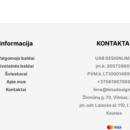
Informacija
KONTAKTA
algomojo baldai
UAB DESIGNLI
Svetainės baldai
įm.k. 30573960
Šviestuvai
PVM.k. LT1000148
Apie mus
+3706196786
Kontaktai
lima@limadesign.
Žirmūnų g. 70, Vilnius,
įm. adr. Laisvės al. 110
Kaunas