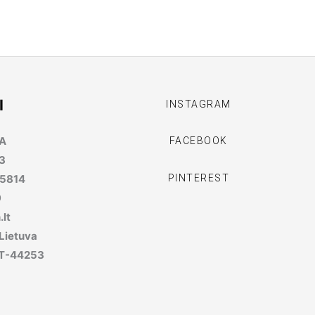
I
INSTAGRAM
MA
FACEBOOK
3
PINTEREST
95814
9
lt
 Lietuva
, LT-44253