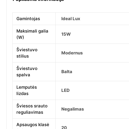
Gamintojas
Ideal Lux
Maksimali galia
15W
(W)
Šviestuvo
Modernus
stilius
Šviestuvo
Balta
spalva
Lemputės
LED
lizdas
Šviesos srauto
Negalimas
reguliavimas
Apsaugos klasė
20