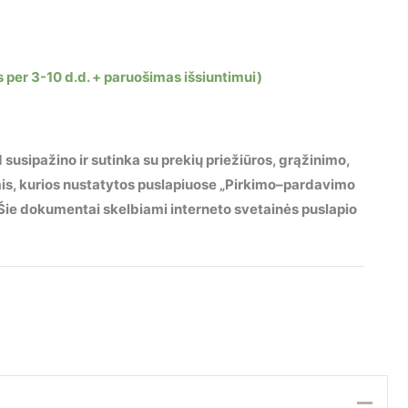
 per 3-10 d.d. + paruošimas išsiuntimui)
 susipažino ir sutinka su prekių priežiūros, grąžinimo,
mis, kurios nustatytos puslapiuose „Pirkimo–pardavimo
“. Šie dokumentai skelbiami interneto svetainės puslapio