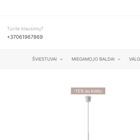
Pereiti
prie
turinio
Turite klausimų?
+37061967869
ŠVIESTUVAI
MIEGAMOJO BALDAI
VAL
-15% su kodu: