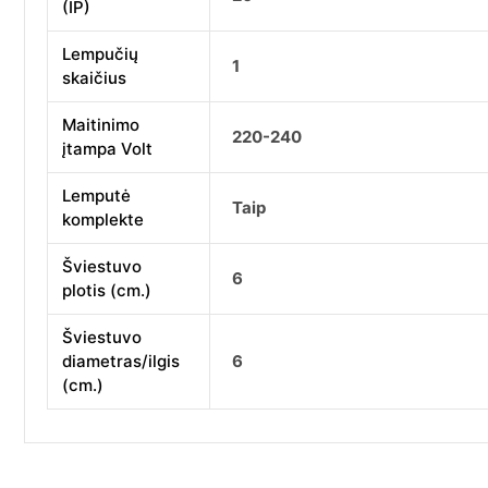
(IP)
Lempučių
1
skaičius
Maitinimo
220-240
įtampa Volt
Lemputė
Taip
komplekte
Šviestuvo
6
plotis (cm.)
Šviestuvo
diametras/ilgis
6
(cm.)