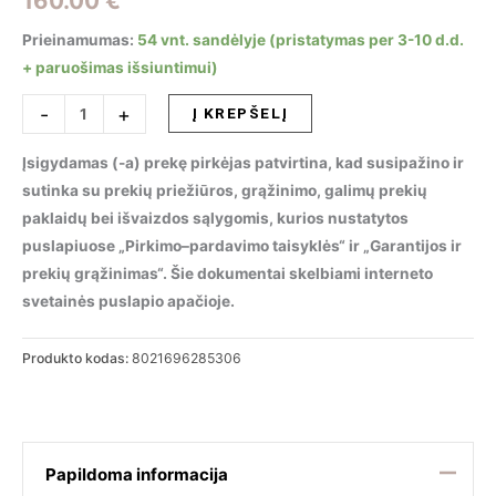
160.00
€
Prieinamumas:
54 vnt. sandėlyje (pristatymas per 3-10 d.d.
+ paruošimas išsiuntimui)
produkto
-
+
Į KREPŠELĮ
kiekis:
Sieninis
Įsigydamas (-a) prekę pirkėjas patvirtina, kad susipažino ir
šviestuvas
sutinka su prekių priežiūros, grąžinimo, galimų prekių
ECHO
paklaidų bei išvaizdos sąlygomis, kurios nustatytos
AP
puslapiuose „Pirkimo–pardavimo taisyklės“ ir „Garantijos ir
D60
prekių grąžinimas“. Šie dokumentai skelbiami interneto
NERO,
svetainės puslapio apačioje.
285306
Produkto kodas:
8021696285306
Papildoma informacija