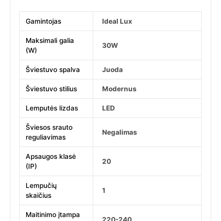
Gamintojas
Ideal Lux
Maksimali galia
30W
(W)
Šviestuvo spalva
Juoda
Šviestuvo stilius
Modernus
Lemputės lizdas
LED
Šviesos srauto
Negalimas
reguliavimas
Apsaugos klasė
20
(IP)
Lempučių
1
skaičius
Maitinimo įtampa
220-240