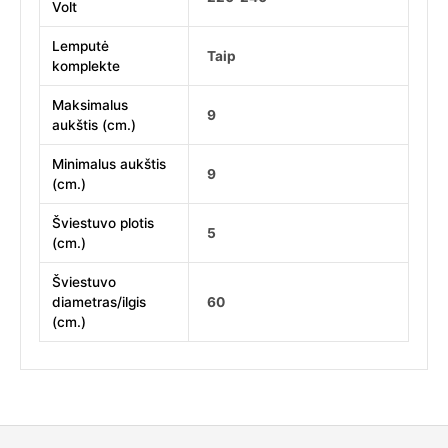
Volt
Lemputė
Taip
komplekte
Maksimalus
9
aukštis (cm.)
Minimalus aukštis
9
(cm.)
Šviestuvo plotis
5
(cm.)
Šviestuvo
diametras/ilgis
60
(cm.)