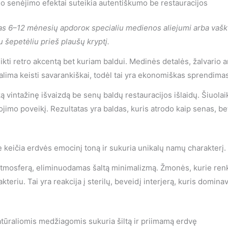
io senėjimo efektai suteikia autentiškumo be restauracijos
as 6–12 mėnesių apdorок specialiu medienos aliejumi arba vašku
 šepetėliu prieš plaušų kryptį.
kti retro akcentą bet kuriam baldui. Medinės detalės, žalvario 
alima keisti savarankiškai, todėl tai yra ekonomiškas sprendimas 
ką vintažinę išvaizdą be senų baldų restauracijos išlaidų. Šiuola
mo poveikį. Rezultatas yra baldas, kuris atrodo kaip senas, bet 
e keičia erdvės emocinį toną ir sukuria unikalų namų charakterį.
 atmosferą, eliminuodamas šaltą minimalizmą. Žmonės, kurie renkas
rakteriu. Tai yra reakcija į sterilų, beveidį interjerą, kuris dom
atūraliomis medžiagomis sukuria šiltą ir priimamą erdvę