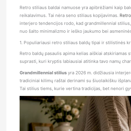
Retro stiliaus baldai namuose yra apibrėžiami kaip bal
reikalavimus. Tai nėra seno stiliaus kopijavimas.
Retro
interjero tendencijos rodo, kad grandmillennial stiliu
nuo šalto minimalizmo ir ieško jaukumo bei asmeninės
1. Populiariausi retro stiliaus baldų tipai ir stilistinės k
Retro baldų pasaulis apima kelias aiškiai atskiriamas st
suprasti, kuri kryptis labiausiai atitinka tavo namų char
Grandmillennial stilius
yra 2026 m. didžiausia interjero
tradiciniai kilimų raštai derinami su šiuolaikišku išp
Tai stilius tiems, kurie vertina tradicijas, bet nenori g