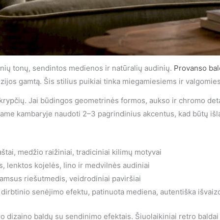
inių tonų, sendintos medienos ir natūralių audinių.
Provanso ba
ijos gamtą. Šis stilius puikiai tinka miegamiesiems ir valgomies
ro krypčių. Jai būdingos geometrinės formos, aukso ir chromo de
e kambaryje naudoti 2–3 pagrindinius akcentus, kad būtų išlai
tai, medžio raižiniai, tradiciniai kilimų motyvai
 lenktos kojelės, lino ir medvilnės audiniai
msus riešutmedis, veidrodiniai paviršiai
 dirbtinio senėjimo efektu, patinuota mediena, autentiška išvaiz
ro dizaino baldų su sendinimo efektais. Šiuolaikiniai retro balda