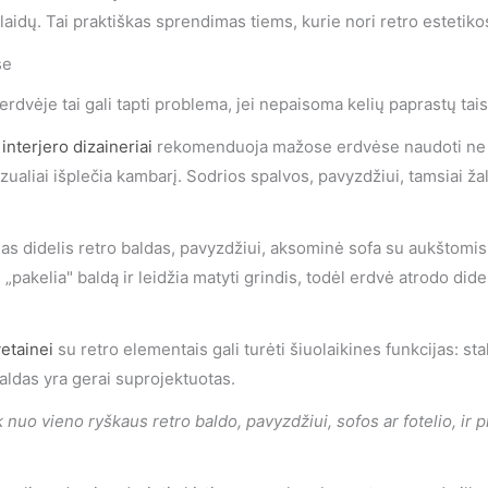
laidų. Tai praktiškas sprendimas tiems, kurie nori retro estetik
se
erdvėje tai gali tapti problema, jei nepaisoma kelių paprastų tais
interjero dizaineriai
rekomenduoja mažose erdvėse naudoti ne da
izualiai išplečia kambarį. Sodrios spalvos, pavyzdžiui, tamsiai žal
as didelis retro baldas, pavyzdžiui, aksominė sofa su aukštomis 
i „pakelia" baldą ir leidžia matyti grindis, todėl erdvė atrodo d
vetainei
su retro elementais gali turėti šiuolaikines funkcijas: st
baldas yra gerai suprojektuotas.
uo vieno ryškaus retro baldo, pavyzdžiui, sofos ar fotelio, ir p