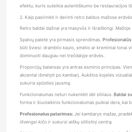
efektu, kuris suteikia autentiškumo be restauracijos iš
2. Kaip pasirinkti ir derinti retro baldus mažose erdvė
Retro baldai dažnai yra masyvūs ir išraiškingi. Mažoje 
Spalvų paletė yra pirmasis sprendimas.
Profesionalūs 
būti šviesi: dramblio kaulo, smėlio ar kreminiai tonai v
dominuoti daugiau nei trečdalyje erdvės.
Proporcijų balansas yra antras esminis principas. Vien
akcentai išmėtyti po kambarį. Aukštos kojelės vizualia
sukuria spūsties jausmą.
Funkcionalumas neturi nukentėti dėl stiliaus.
Baldai s
forma ir šiuolaikinis funkcionalumas puikiai dera, kai 
Profesionalus patarimas:
Jei kambarys mažas, pradėk n
išvengsi kičo ir sukursi aiškų stilistinį centrą.