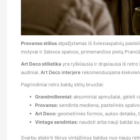
Provanso stilius
atpažįstamas iš šviesiaspalvių pastel
motyvai ir žalsvos spalvos, primenančios pietų Prancūz
Art Deco stilistika
yra ryškiausia ir drąsiausia iš ret
audiniai.
Art Deco interjere
rekomenduojama kiekvienam
Pagrindiniai retro baldų stilių bruožai:
Grandmillennial:
aksominiai apmušalai, gėlėti raš
Provanso:
sendinta mediena, pastelinės spalvos,
Art Deco:
geometrinės formos, aukso detalės, ta
Vintage sendintas:
naudoti arba nauji baldai su
Svarbu atskirti tikrus vintažinius baldus nuo naujų ret