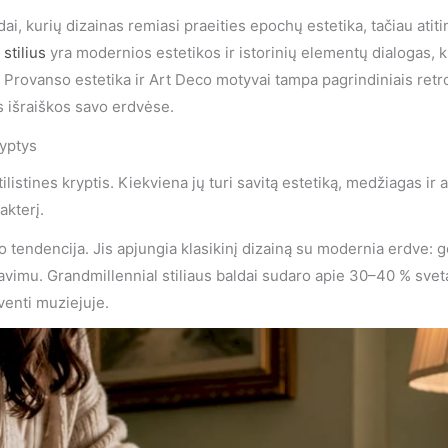
dai, kurių dizainas remiasi praeities epochų estetika, tačiau ati
 stilius
yra modernios estetikos ir istorinių elementų dialogas, k
s, Provanso estetika ir Art Deco motyvai tampa pagrindiniais re
 išraiškos savo erdvėse.
ryptys
ilistines kryptis. Kiekviena jų turi savitą estetiką, medžiagas ir
akterį.
 tendencija. Jis apjungia klasikinį dizainą su modernia erdve: gė
lanavimu. Grandmillennial stiliaus baldai sudaro apie 30–40 % sve
yventi muziejuje.