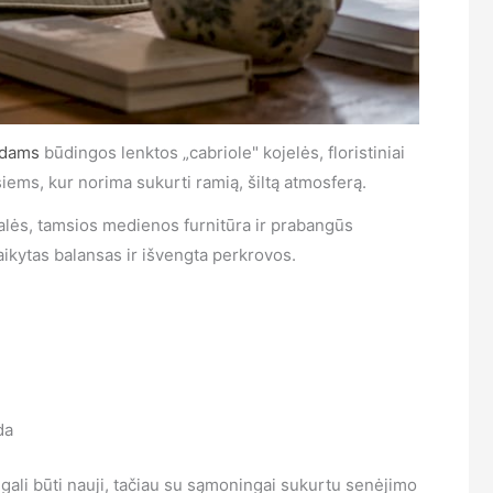
ldams
būdingos lenktos „cabriole" kojelės, floristiniai
iems, kur norima sukurti ramią, šiltą atmosferą.
talės, tamsios medienos furnitūra ir prabangūs
kytas balansas ir išvengta perkrovos.
da
i gali būti nauji, tačiau su sąmoningai sukurtu senėjimo