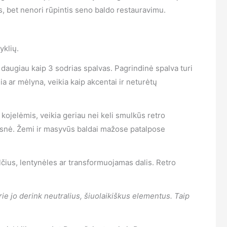
os, bet nenori rūpintis seno baldo restauravimu.
yklių.
ugiau kaip 3 sodrias spalvas. Pagrindinė spalva turi
ia ar mėlyna, veikia kaip akcentai ir neturėtų
kojelėmis, veikia geriau nei keli smulkūs retro
idesnė. Žemi ir masyvūs baldai mažose patalpose
alčius, lentynėles ar transformuojamas dalis. Retro
rie jo derink neutralius, šiuolaikiškus elementus. Taip