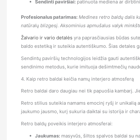
Sendinti paviršiai:
patinuota mediena ar dirbtin
Profesionalus patarimas:
Medines retro baldų dalis k
natūralų blizgesį. Aksominius apmušalus valyk minkštu
Žalvario ir vario detalės
yra paprasčiausias būdas sutei
baldo estetiką ir suteikia autentiškumo. Šias detales g
Sendintų paviršių technologijos leidžia gauti autentiš
sendinimo metodus, kurie imituoja dešimtmečių naudoji
4. Kaip retro baldai keičia namų interjero atmosferą
Retro baldai daro daugiau nei tik papuošia kambarį. Ji
Retro stilius suteikia namams emocinį ryšį ir unikalią
jaukumo jausmo, kurį sukuria daiktai su istorija ir cha
Retro baldų poveikis interjero atmosferai:
Jaukumas:
masyvūs, šiltos spalvos baldai su n