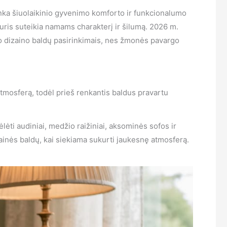
tinka šiuolaikinio gyvenimo komforto ir funkcionalumo
uris suteikia namams charakterį ir šilumą. 2026 m.
tro dizaino baldų pasirinkimais, nes žmonės pavargo
 atmosferą, todėl prieš renkantis baldus pravartu
lėti audiniai, medžio raižiniai, aksominės sofos ir
tainės baldų, kai siekiama sukurti jaukesnę atmosferą.