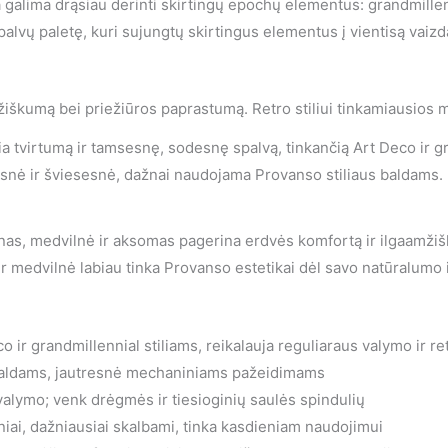
a galima drąsiau derinti skirtingų epochų elementus: grandmillen
spalvų paletę, kuri sujungtų skirtingus elementus į vientisą vaizd
mžiškumą bei priežiūros paprastumą. Retro stiliui tinkamiausios 
ia tvirtumą ir tamsesnę, sodesnę spalvą, tinkančią Art Deco ir g
esnė ir šviesesnė, dažnai naudojama Provanso stiliaus baldams. 
inas, medvilnė ir aksomas pagerina erdvės komfortą ir ilgaamži
ir medvilnė labiau tinka Provanso estetikai dėl savo natūralumo
o ir grandmillennial stiliams, reikalauja reguliaraus valymo ir ret
aldams, jautresnė mechaniniams pažeidimams
valymo; venk drėgmės ir tiesioginių saulės spindulių
iai, dažniausiai skalbami, tinka kasdieniam naudojimui