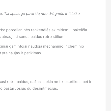
. Tai apsaugo paviršių nuo drėgmės ir išlaiko
arba porcelianinės rankenėlės akimirksniu pakeičia
atnaujinti senus baldus retro stiliumi.
ikiniai gamintojai naudoja mechaninio ir cheminio
yra naujas ir patikimas.
i retro baldus, dažnai siekia ne tik estetikos, bet ir
inavo pastaruosius du dešimtmečius.