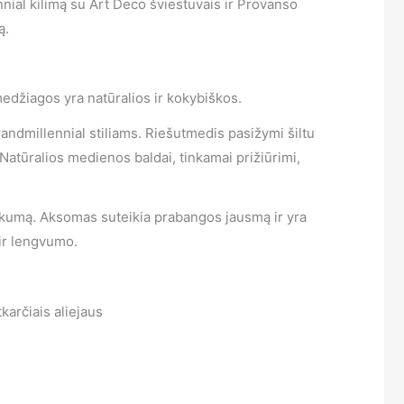
nial kilimą su Art Deco šviestuvais ir Provanso
ą.
medžiagos yra natūralios ir kokybiškos.
randmillennial stiliams. Riešutmedis pasižymi šiltu
Natūralios medienos baldai, tinkamai prižiūrimi,
škumą. Aksomas suteikia prabangos jausmą ir yra
 ir lengvumo.
karčiais aliejaus