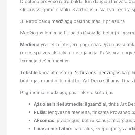
Didelėse erdvėse retro baldai turi daugiau laisvės. Či
stiliaus valgomojo stalu. Svarbiausia išlaikyti bendrą 
3. Retro baldų medžiagų pasirinkimas ir priežiūra
Medžiagos lemia ne tik baldo išvaizdą, bet ir jo ilgaa
Mediena
yra retro interjero pagrindas. Ąžuolas suteik
rudos spalvos atspalviu ir elegancija. Pušis yra lengv
tarnauja dešimtmečius.
Tekstilė
kuria atmosferą.
Natūralios medžiagos
kaip l
būdingas grandmillennial bei Art Deco stiliams. Linas 
Pagrindiniai medžiagų pasirinkimo kriterijai:
Ąžuolas ir riešutmedis:
ilgaamžiai, tinka Art Dec
Pušis:
lengvesnė mediena, tinkama Provanso b
Aksomas:
prabangus, bet reikalauja atsargaus 
Linas ir medvilnė:
natūralūs, kvėpuojantys audin