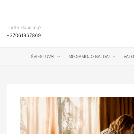
Pereiti
prie
turinio
Turite klausimų?
+37061967869
ŠVIESTUVAI
MIEGAMOJO BALDAI
VAL