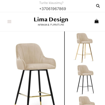
Pereiti
Turite klausimų?
Paie
+37061967869
prie
turinio