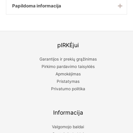
Papildoma informacija
Kėdės plotis
51 cm
Kėdės gylis
56 cm
pIRKĖjui
Kėdės aukštis
92 cm
Kėdės sėdėjimo
Garantijos ir prekių grąžinimas
66 cm
aukštis
Pirkimo pardavimo taisyklės
Apmokėjimas
Audinio spalva
Individuali spalva
Pristatymas
Kėdės kojelių
Privatumo politika
Individuali spalva
spalva
Informacija
Valgomojo baldai