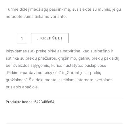
Turime didelį medžiagų pasirinkimą, susisiekite su mumis, jeigu
neradote Jums tinkamo varianto.
produkto
Į KREPŠELĮ
kiekis:
Pusbario
Įsigydamas (-a) prekę pirkėjas patvirtina, kad susipažino ir
kėdė
sutinka su prekių priežiūros, grąžinimo, galimų prekių paklaidų
TULIP
bei išvaizdos sąlygomis, kurios nustatytos puslapiuose
„Pirkimo–pardavimo taisyklės“ ir „Garantijos ir prekių
grąžinimas“. Šie dokumentai skelbiami interneto svetainės
puslapio apačioje.
Produkto kodas:
54234i5o54