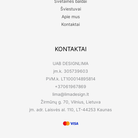
Svetainės baldai
Šviestuvai
Apie mus
Kontaktai
KONTAKTAI
UAB DESIGNLIMA
įm.k. 305739603
PVM.k. LT100014895814
+37061967869
lima@limadesign.lt
Žirmūnų g. 70, Vilnius, Lietuva
įm. adr. Laisvės al. 110, LT-44253 Kaunas