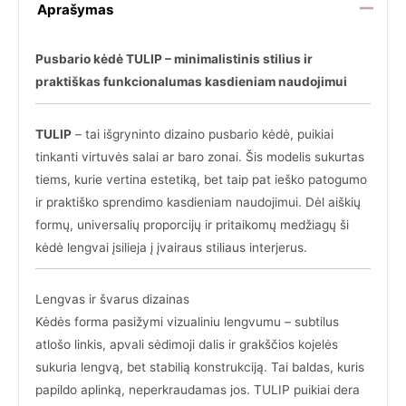
Aprašymas
Pusbario kėdė TULIP – minimalistinis stilius ir
praktiškas funkcionalumas kasdieniam naudojimui
TULIP
– tai išgryninto dizaino pusbario kėdė, puikiai
tinkanti virtuvės salai ar baro zonai. Šis modelis sukurtas
tiems, kurie vertina estetiką, bet taip pat ieško patogumo
ir praktiško sprendimo kasdieniam naudojimui. Dėl aiškių
formų, universalių proporcijų ir pritaikomų medžiagų ši
kėdė lengvai įsilieja į įvairaus stiliaus interjerus.
Lengvas ir švarus dizainas
Kėdės forma pasižymi vizualiniu lengvumu – subtilus
atlošo linkis, apvali sėdimoji dalis ir grakščios kojelės
sukuria lengvą, bet stabilią konstrukciją. Tai baldas, kuris
papildo aplinką, neperkraudamas jos. TULIP puikiai dera