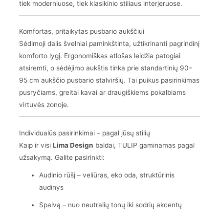
tiek moderniuose, tiek klasikinio stiliaus interjeruose.
Komfortas, pritaikytas pusbario aukščiui
Sėdimoji dalis švelniai paminkštinta, užtikrinanti pagrindinį
komforto lygį. Ergonomiškas atlošas leidžia patogiai
atsiremti, o sėdėjimo aukštis tinka prie standartinių 90–
95 cm aukščio pusbario stalviršių. Tai puikus pasirinkimas
pusryčiams, greitai kavai ar draugiškiems pokalbiams
virtuvės zonoje.
Individualūs pasirinkimai – pagal jūsų stilių
Kaip ir visi
Lima Design
baldai, TULIP gaminamas pagal
užsakymą. Galite pasirinkti:
Audinio rūšį – veliūras, eko oda, struktūrinis
audinys
Spalvą – nuo neutralių tonų iki sodrių akcentų