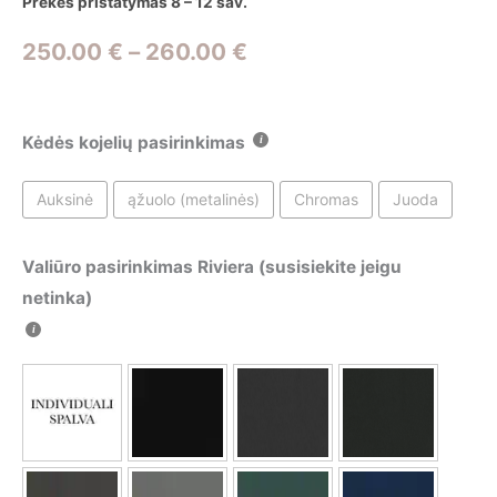
Prekės pristatymas 8 – 12 sav.
Price
250.00
€
–
260.00
€
range:
250.00 €
Kėdės kojelių pasirinkimas
through
Auksinė
ąžuolo (metalinės)
Chromas
Juoda
260.00 €
Valiūro pasirinkimas Riviera (susisiekite jeigu
netinka)