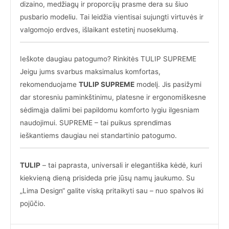
dizaino, medžiagų ir proporcijų prasme dera su šiuo
pusbario modeliu. Tai leidžia vientisai sujungti virtuvės ir
valgomojo erdves, išlaikant estetinį nuoseklumą.
Ieškote daugiau patogumo? Rinkitės TULIP SUPREME
Jeigu jums svarbus maksimalus komfortas,
rekomenduojame
TULIP SUPREME
modelį. Jis pasižymi
dar storesniu paminkštinimu, platesne ir ergonomiškesne
sėdimąja dalimi bei papildomu komforto lygiu ilgesniam
naudojimui. SUPREME – tai puikus sprendimas
ieškantiems daugiau nei standartinio patogumo.
TULIP
– tai paprasta, universali ir elegantiška kėdė, kuri
kiekvieną dieną prisideda prie jūsų namų jaukumo. Su
„Lima Design“ galite viską pritaikyti sau – nuo spalvos iki
pojūčio.