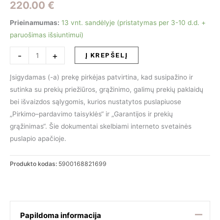
220.00
€
Prieinamumas:
13 vnt. sandėlyje (pristatymas per 3-10 d.d. +
paruošimas išsiuntimui)
produkto
-
+
Į KREPŠELĮ
kiekis:
Pusbario
Įsigydamas (-a) prekę pirkėjas patvirtina, kad susipažino ir
kėdė
sutinka su prekių priežiūros, grąžinimo, galimų prekių paklaidų
MARGO
bei išvaizdos sąlygomis, kurios nustatytos puslapiuose
„Pirkimo–pardavimo taisyklės“ ir „Garantijos ir prekių
grąžinimas“. Šie dokumentai skelbiami interneto svetainės
puslapio apačioje.
Produkto kodas:
5900168821699
Papildoma informacija