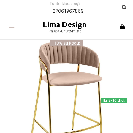
Pereiti
Turite klausimų?
Paie
+37061967869
prie
turinio
-10% su kodu:
Iki 3-10 d.d.