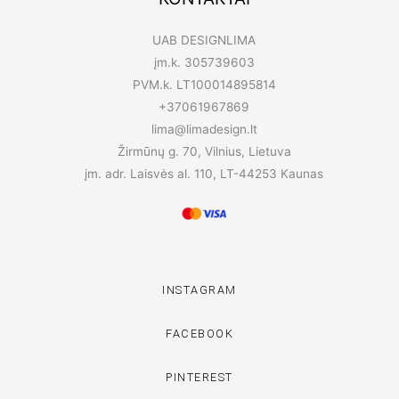
UAB DESIGNLIMA
įm.k. 305739603
PVM.k. LT100014895814
+37061967869
lima@limadesign.lt
Žirmūnų g. 70, Vilnius, Lietuva
įm. adr. Laisvės al. 110, LT-44253 Kaunas
INSTAGRAM
FACEBOOK
PINTEREST