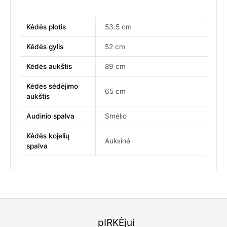
Kėdės plotis
53.5 cm
Kėdės gylis
52 cm
Kėdės aukštis
89 cm
Kėdės sėdėjimo
65 cm
aukštis
Audinio spalva
Smėlio
Kėdės kojelių
Auksinė
spalva
pIRKĖjui