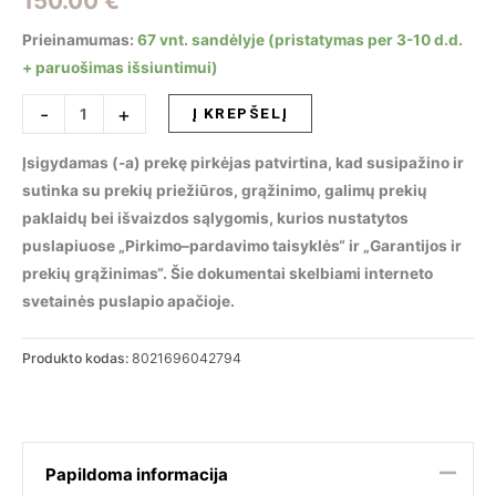
150.00
€
Prieinamumas:
67 vnt. sandėlyje (pristatymas per 3-10 d.d.
+ paruošimas išsiuntimui)
produkto
-
+
Į KREPŠELĮ
kiekis:
Pastatomas
Įsigydamas (-a) prekę pirkėjas patvirtina, kad susipažino ir
šviestuvas
sutinka su prekių priežiūros, grąžinimo, galimų prekių
ELVIS
paklaidų bei išvaizdos sąlygomis, kurios nustatytos
PT2
puslapiuose „Pirkimo–pardavimo taisyklės“ ir „Garantijos ir
ARGENTO,
prekių grąžinimas“. Šie dokumentai skelbiami interneto
042794
svetainės puslapio apačioje.
Produkto kodas:
8021696042794
Papildoma informacija