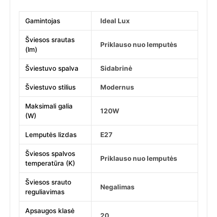
Gamintojas
Ideal Lux
Šviesos srautas
Priklauso nuo lemputės
(lm)
Šviestuvo spalva
Sidabrinė
Šviestuvo stilius
Modernus
Maksimali galia
120W
(W)
Lemputės lizdas
E27
Šviesos spalvos
Priklauso nuo lemputės
temperatūra (K)
Šviesos srauto
Negalimas
reguliavimas
Apsaugos klasė
20