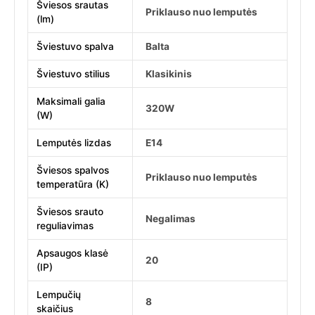
Šviesos srautas
Priklauso nuo lemputės
(lm)
Šviestuvo spalva
Balta
Šviestuvo stilius
Klasikinis
Maksimali galia
320W
(W)
Lemputės lizdas
E14
Šviesos spalvos
Priklauso nuo lemputės
temperatūra (K)
Šviesos srauto
Negalimas
reguliavimas
Apsaugos klasė
20
(IP)
Lempučių
8
skaičius