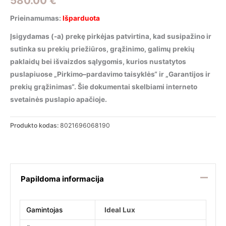
580.00
€
Prieinamumas:
Išparduota
Įsigydamas (-a) prekę pirkėjas patvirtina, kad susipažino ir
sutinka su prekių priežiūros, grąžinimo, galimų prekių
paklaidų bei išvaizdos sąlygomis, kurios nustatytos
puslapiuose „Pirkimo–pardavimo taisyklės“ ir „Garantijos ir
prekių grąžinimas“. Šie dokumentai skelbiami interneto
svetainės puslapio apačioje.
Produkto kodas:
8021696068190
Papildoma informacija
Gamintojas
Ideal Lux