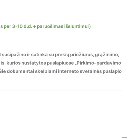
s per 3-10 d.d. + paruošimas išsiuntimui)
 susipažino ir sutinka su prekių priežiūros, grąžinimo,
mis, kurios nustatytos puslapiuose „Pirkimo–pardavimo
“. Šie dokumentai skelbiami interneto svetainės puslapio