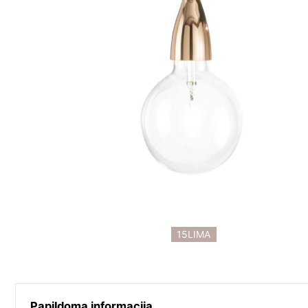
15LIMA
Papildoma informacija