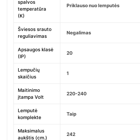
spalvos
Priklauso nuo lemputės
temperatūra
(K)
Šviesos srauto
Negalimas
reguliavimas
Apsaugos klasė
20
(IP)
Lempučių
1
skaičius
Maitinimo
220-240
įtampa Volt
Lemputė
Taip
komplekte
Maksimalus
242
aukštis (cm.)