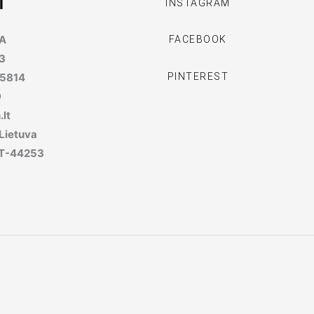
I
INSTAGRAM
MA
FACEBOOK
3
PINTEREST
95814
9
lt
 Lietuva
, LT-44253