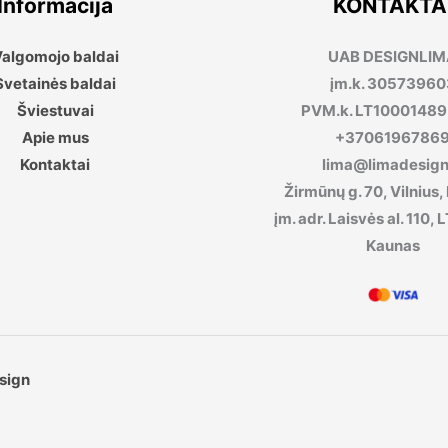
Informacija
KONTAKTA
algomojo baldai
UAB DESIGNLI
Svetainės baldai
įm.k. 30573960
Šviestuvai
PVM.k. LT1000148
Apie mus
+3706196786
Kontaktai
lima@limadesign.
Žirmūnų g. 70, Vilnius,
įm. adr. Laisvės al. 110
Kaunas
sign