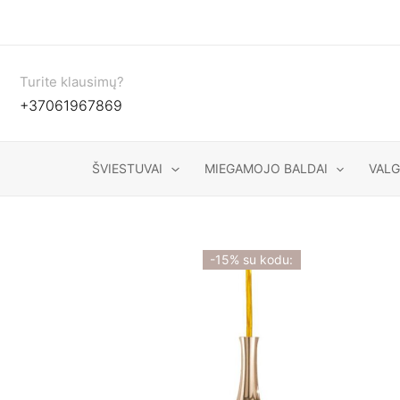
Pereiti
prie
turinio
Turite klausimų?
+37061967869
ŠVIESTUVAI
MIEGAMOJO BALDAI
VAL
-15% su kodu: