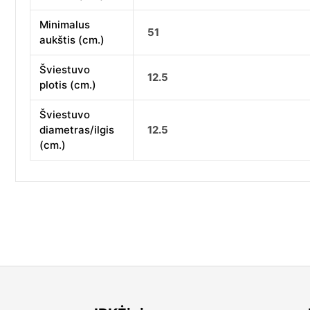
Minimalus
51
aukštis (cm.)
Šviestuvo
12.5
plotis (cm.)
Šviestuvo
diametras/ilgis
12.5
(cm.)