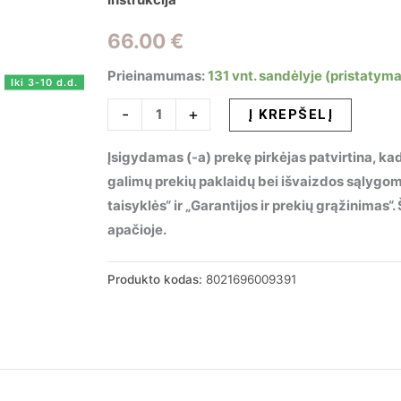
66.00
€
Prieinamumas:
131 vnt. sandėlyje (pristatyma
Iki 3-10 d.d.
produkto
-
+
Į KREPŠELĮ
kiekis:
Įsigydamas (-a) prekę pirkėjas patvirtina, kad
Pakabinamas
galimų prekių paklaidų bei išvaizdos sąlygo
šviestuvas
taisyklės“ ir „Garantijos ir prekių grąžinimas
MINIMAL
apačioje.
SP1
ORO,
009391
Produkto kodas:
8021696009391