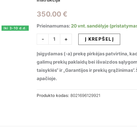
350.00
€
Prieinamumas:
20 vnt. sandėlyje (pristatymas
Iki 3-10 d.d.
produkto
-
+
Į KREPŠELĮ
kiekis:
Įsigydamas (-a) prekę pirkėjas patvirtina, kad
Pakabinamas
galimų prekių paklaidų bei išvaizdos sąlygo
šviestuvas
taisyklės“ ir „Garantijos ir prekių grąžinimas
MILLENNIUM
apačioje.
SP5,
129921
Produkto kodas:
8021696129921