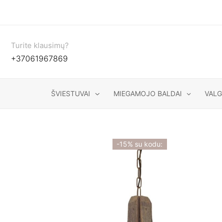
Pereiti
prie
turinio
Turite klausimų?
+37061967869
ŠVIESTUVAI
MIEGAMOJO BALDAI
VAL
-15% su kodu: