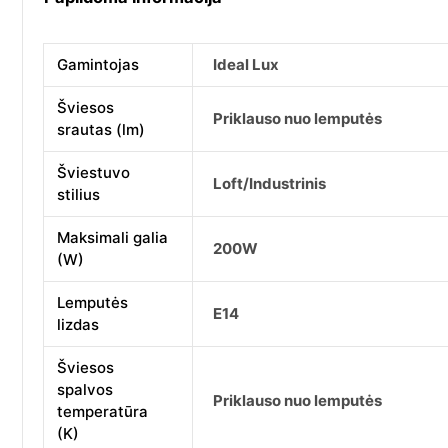
Gamintojas
Ideal Lux
Šviesos
Priklauso nuo lemputės
srautas (lm)
Šviestuvo
Loft/Industrinis
stilius
Maksimali galia
200W
(W)
Lemputės
E14
lizdas
Šviesos
spalvos
Priklauso nuo lemputės
temperatūra
(K)