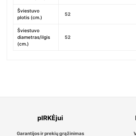
Šviestuvo
52
plotis (cm.)
Šviestuvo
diametras/ilgis
52
(cm.)
pIRKĖjui
Garantijos ir prekių grąžinimas
V