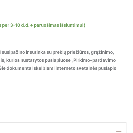
 per 3-10 d.d. + paruošimas išsiuntimui)
 susipažino ir sutinka su prekių priežiūros, grąžinimo,
mis, kurios nustatytos puslapiuose „Pirkimo–pardavimo
“. Šie dokumentai skelbiami interneto svetainės puslapio