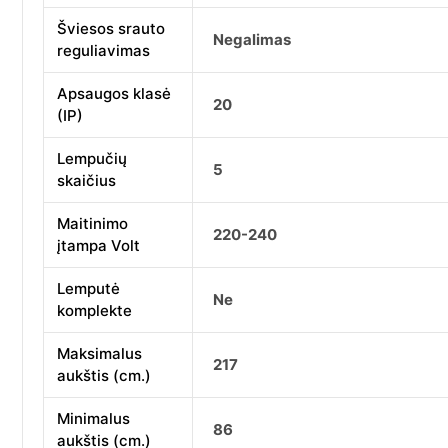
Šviesos srauto
Negalimas
reguliavimas
Apsaugos klasė
20
(IP)
Lempučių
5
skaičius
Maitinimo
220-240
įtampa Volt
Lemputė
Ne
komplekte
Maksimalus
217
aukštis (cm.)
Minimalus
86
aukštis (cm.)