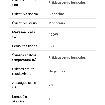
Šviesos srautas
Priklauso nuo lemputės
(lm)
Šviestuvo spalva
Sidabrinė
Šviestuvo stilius
Modernus
Maksimali galia
420W
(W)
Lemputės lizdas
E27
Šviesos spalvos
Priklauso nuo lemputės
temperatūra (K)
Šviesos srauto
Negalimas
reguliavimas
Apsaugos klasė
20
(IP)
Lempučių
7
skaičius