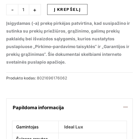
produkto
-
+
Į KREPŠELĮ
kiekis:
Pakabinamas
Įsigydamas (-a) prekę pirkėjas patvirtina, kad susipažino ir
šviestuvas
sutinka su prekių priežiūros, grąžinimo, galimų prekių
MAPA
paklaidų bei išvaizdos sąlygomis, kurios nustatytos
SAT
puslapiuose „Pirkimo–pardavimo taisyklės“ ir „Garantijos ir
SP7
prekių grąžinimas“. Šie dokumentai skelbiami interneto
NICKEL,
svetainės puslapio apačioje.
176062
Produkto kodas:
8021696176062
Papildoma informacija
Gamintojas
Ideal Lux