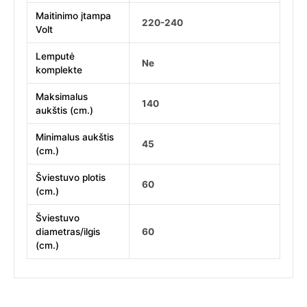
Maitinimo įtampa
220-240
Volt
Lemputė
Ne
komplekte
Maksimalus
140
aukštis (cm.)
Minimalus aukštis
45
(cm.)
Šviestuvo plotis
60
(cm.)
Šviestuvo
diametras/ilgis
60
(cm.)