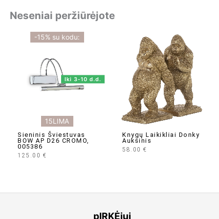
Neseniai peržiūrėjote
-15% su kodu:
Iki 3-10 d.d.
15LIMA
Sieninis Šviestuvas
Knygų Laikikliai Donky
BOW AP D26 CROMO,
Auksinis
005386
58.00
€
125.00
€
pIRKĖjui