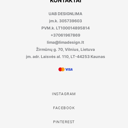
KONTAKTAI
UAB DESIGNLIMA
įm.k. 305739603
PVM.k. LT100014895814
+37061967869
lima@limadesign.lt
Žirmūnų g. 70, Vilnius, Lietuva
įm. adr. Laisvės al. 110, LT-44253 Kaunas
INSTAGRAM
FACEBOOK
PINTEREST