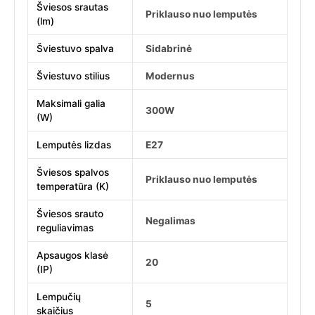
Šviesos srautas
Priklauso nuo lemputės
(lm)
Šviestuvo spalva
Sidabrinė
Šviestuvo stilius
Modernus
Maksimali galia
300W
(W)
Lemputės lizdas
E27
Šviesos spalvos
Priklauso nuo lemputės
temperatūra (K)
Šviesos srauto
Negalimas
reguliavimas
Apsaugos klasė
20
(IP)
Lempučių
5
skaičius