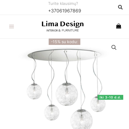
Pereiti
Turite klausimų?
Paie
+37061967869
prie
turinio
-15% su kodu:
Iki 3-10 d.d.