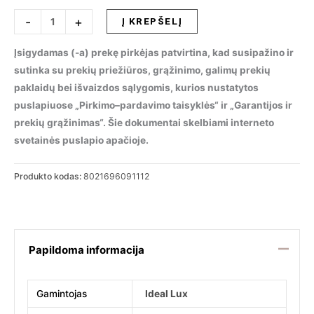
produkto
-
+
Į KREPŠELĮ
kiekis:
Pakabinamas
Įsigydamas (-a) prekę pirkėjas patvirtina, kad susipažino ir
šviestuvas
sutinka su prekių priežiūros, grąžinimo, galimų prekių
MAPA
paklaidų bei išvaizdos sąlygomis, kurios nustatytos
MAX
puslapiuose „Pirkimo–pardavimo taisyklės“ ir „Garantijos ir
SP5,
prekių grąžinimas“. Šie dokumentai skelbiami interneto
091112
svetainės puslapio apačioje.
Produkto kodas:
8021696091112
Papildoma informacija
Gamintojas
Ideal Lux