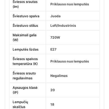
Šviesos srautas
Priklauso nuo lemputės
(lm)
Šviestuvo spalva
Juoda
Šviestuvo stilius
Loft/Industrinis
Maksimali galia
720W
(W)
Lemputės lizdas
E27
Šviesos spalvos
Priklauso nuo lemputės
temperatūra (K)
Šviesos srauto
Negalimas
reguliavimas
Apsaugos klasė
20
(IP)
Lempučių
18
skaičius