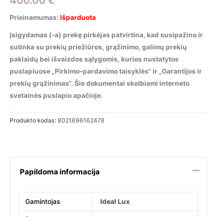
400.00
€
Prieinamumas:
Išparduota
Įsigydamas (-a) prekę pirkėjas patvirtina, kad susipažino ir
sutinka su prekių priežiūros, grąžinimo, galimų prekių
paklaidų bei išvaizdos sąlygomis, kurios nustatytos
puslapiuose „Pirkimo–pardavimo taisyklės“ ir „Garantijos ir
prekių grąžinimas“. Šie dokumentai skelbiami interneto
svetainės puslapio apačioje.
Produkto kodas:
8021696162478
Papildoma informacija
Gamintojas
Ideal Lux