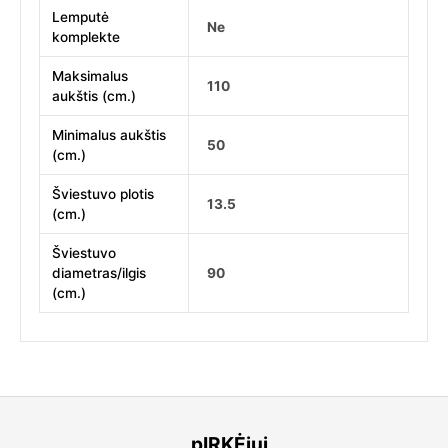
Lemputė
Ne
komplekte
Maksimalus
110
aukštis (cm.)
Minimalus aukštis
50
(cm.)
Šviestuvo plotis
13.5
(cm.)
Šviestuvo
diametras/ilgis
90
(cm.)
pIRKĖjui