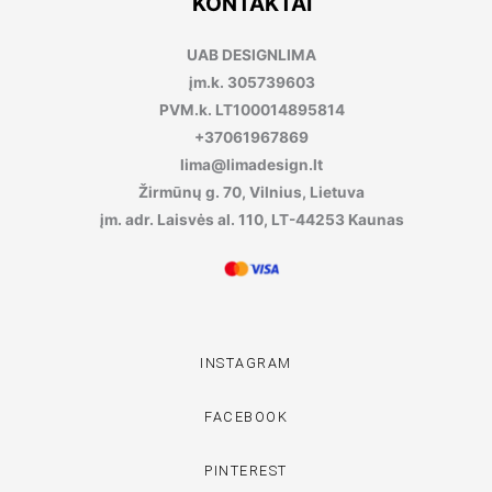
KONTAKTAI
UAB DESIGNLIMA
įm.k. 305739603
PVM.k. LT100014895814
+37061967869
lima@limadesign.lt
Žirmūnų g. 70, Vilnius, Lietuva
įm. adr. Laisvės al. 110, LT-44253 Kaunas
INSTAGRAM
FACEBOOK
PINTEREST