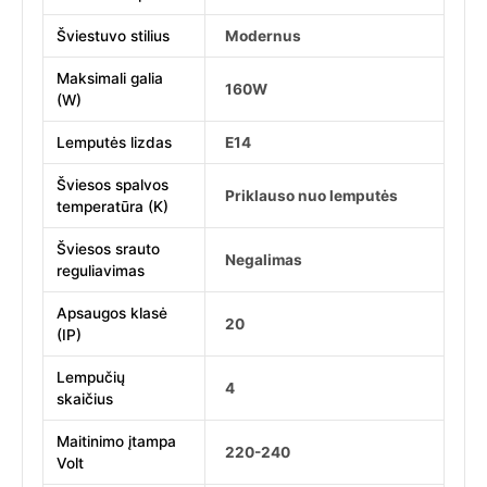
Šviestuvo stilius
Modernus
Maksimali galia
160W
(W)
Lemputės lizdas
E14
Šviesos spalvos
Priklauso nuo lemputės
temperatūra (K)
Šviesos srauto
Negalimas
reguliavimas
Apsaugos klasė
20
(IP)
Lempučių
4
skaičius
Maitinimo įtampa
220-240
Volt