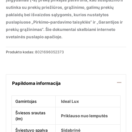
Įsigydamas (-a) prekę pirkėjas patvirtina, kad susipažino ir
sutinka su prekių priežiūros, grąžinimo, galimų prekių
paklaidų bei išvaizdos sąlygomis, kurios nustatytos
puslapiuose „Pirkimo–pardavimo taisyklės“ ir „Garantijos ir
prekių grąžinimas“. Šie dokumentai skelbiami interneto
svetainės puslapio apačioje.
Produkto kodas:
8021696052373
Papildoma informacija
Gamintojas
Ideal Lux
Šviesos srautas
Priklauso nuo lemputės
(lm)
Šviestuvo spalva
Sidabrinė