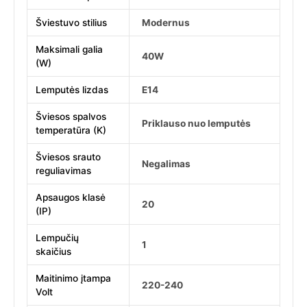
Šviestuvo stilius
Modernus
Maksimali galia
40W
(W)
Lemputės lizdas
E14
Šviesos spalvos
Priklauso nuo lemputės
temperatūra (K)
Šviesos srauto
Negalimas
reguliavimas
Apsaugos klasė
20
(IP)
Lempučių
1
skaičius
Maitinimo įtampa
220-240
Volt