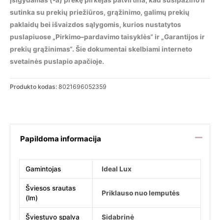
Įsigydamas (-a) prekę pirkėjas patvirtina, kad susipažino ir
sutinka su prekių priežiūros, grąžinimo, galimų prekių
paklaidų bei išvaizdos sąlygomis, kurios nustatytos
puslapiuose „Pirkimo–pardavimo taisyklės“ ir „Garantijos ir
prekių grąžinimas“. Šie dokumentai skelbiami interneto
svetainės puslapio apačioje.
Produkto kodas:
8021696052359
Papildoma informacija
Gamintojas
Ideal Lux
Šviesos srautas
Priklauso nuo lemputės
(lm)
Šviestuvo spalva
Sidabrinė