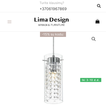
Pereiti
Turite klausimų?
Paie
+37061967869
prie
turinio
-15% su kodu:
Iki 3-10 d.d.