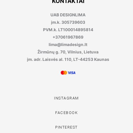
KONTAKTAI
UAB DESIGNLIMA
įm.k. 305739603
PVM.k. LT100014895814
+37061967869
lima@limadesign.lt
Žirmūnų g. 70, Vilnius, Lietuva
įm. adr. Laisvės al. 110, LT-44253 Kaunas
INSTAGRAM
FACEBOOK
PINTEREST