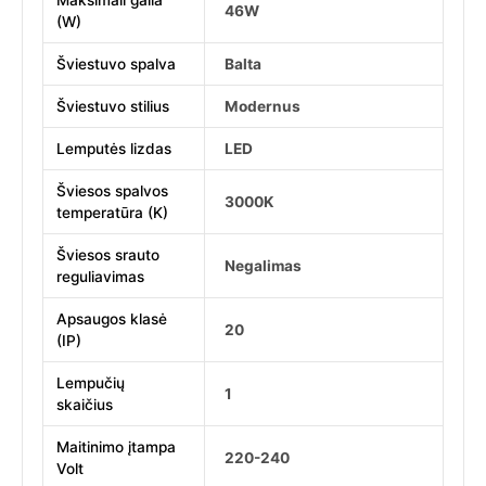
Maksimali galia
46W
(W)
Šviestuvo spalva
Balta
Šviestuvo stilius
Modernus
Lemputės lizdas
LED
Šviesos spalvos
3000K
temperatūra (K)
Šviesos srauto
Negalimas
reguliavimas
Apsaugos klasė
20
(IP)
Lempučių
1
skaičius
Maitinimo įtampa
220-240
Volt