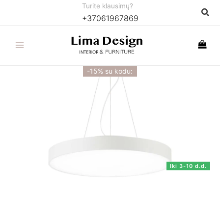
Pereiti
Turite klausimų?
Paie
+37061967869
prie
turinio
-15% su kodu:
Iki 3-10 d.d.