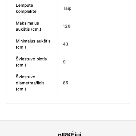
Lemputė
Taip
komplekte
Maksimalus
120
aukštis (cm.)
Minimalus aukštis
43
(cm.)
Šviestuvo plotis
9
(cm.)
Šviestuvo
diametras/ilgis
85
(cm.)
pIRKĖjui