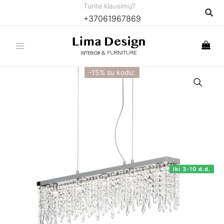
Pereiti
Turite klausimų?
Paie
+37061967869
prie
turinio
-15% su kodu:
Iki 3-10 d.d.