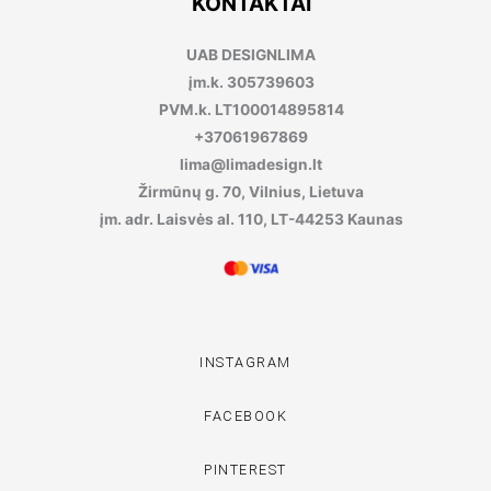
KONTAKTAI
UAB DESIGNLIMA
įm.k. 305739603
PVM.k. LT100014895814
+37061967869
lima@limadesign.lt
Žirmūnų g. 70, Vilnius, Lietuva
įm. adr. Laisvės al. 110, LT-44253 Kaunas
INSTAGRAM
FACEBOOK
PINTEREST