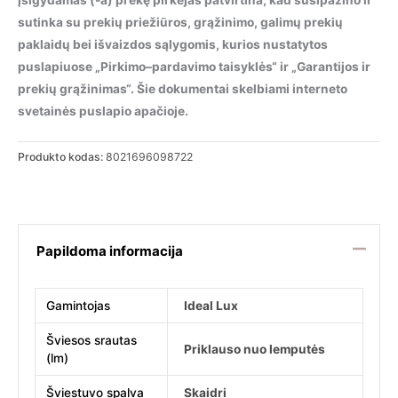
Įsigydamas (-a) prekę pirkėjas patvirtina, kad susipažino ir
sutinka su prekių priežiūros, grąžinimo, galimų prekių
paklaidų bei išvaizdos sąlygomis, kurios nustatytos
puslapiuose „Pirkimo–pardavimo taisyklės“ ir „Garantijos ir
prekių grąžinimas“. Šie dokumentai skelbiami interneto
svetainės puslapio apačioje.
Produkto kodas:
8021696098722
Papildoma informacija
Gamintojas
Ideal Lux
Šviesos srautas
Priklauso nuo lemputės
(lm)
Šviestuvo spalva
Skaidri