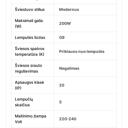
Šviestuvo stilius
Modernus
Maksimali galia
200W
(W)
Lemputės lizdas
G9
Šviesos spalvos
Priklauso nuo lemputės
temperatūra (K)
Šviesos srauto
Negalimas
reguliavimas
Apsaugos klasė
20
(IP)
Lempučių
5
skaičius
Maitinimo įtampa
220-240
Volt