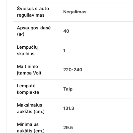
Šviesos srauto
Negalimas
reguliavimas
Apsaugos klasė
40
(IP)
Lempučių
1
skaičius
Maitinimo
220-240
įtampa Volt
Lemputė
Taip
komplekte
Maksimalus
131.3
aukštis (cm.)
Minimalus
29.5
aukštis (cm.)