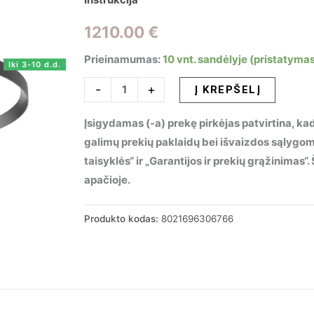
1210.00
€
Prieinamumas:
10 vnt. sandėlyje (pristatymas
Iki 3-10 d.d.
produkto
-
+
Į KREPŠELĮ
kiekis:
Įsigydamas (-a) prekę pirkėjas patvirtina, kad
Pakabinamas
galimų prekių paklaidų bei išvaizdos sąlygo
šviestuvas
taisyklės“ ir „Garantijos ir prekių grąžinimas
FLY
apačioje.
SP
D90
3000K
Produkto kodas:
8021696306766
NERO,
306766