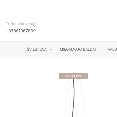
Pereiti
prie
turinio
Turite klausimų?
+37061967869
ŠVIESTUVAI
MIEGAMOJO BALDAI
VAL
-15% su kodu: