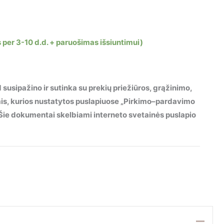
 per 3-10 d.d. + paruošimas išsiuntimui)
 susipažino ir sutinka su prekių priežiūros, grąžinimo,
mis, kurios nustatytos puslapiuose „Pirkimo–pardavimo
“. Šie dokumentai skelbiami interneto svetainės puslapio