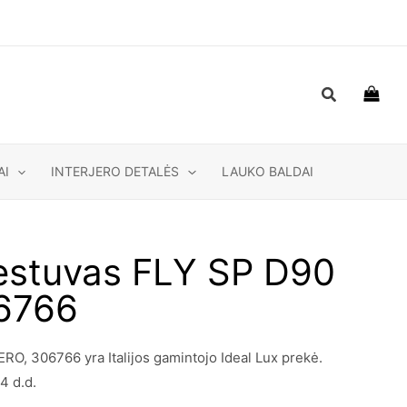
Paieška
AI
INTERJERO DETALĖS
LAUKO BALDAI
estuvas FLY SP D90
6766
, 306766 yra Italijos gamintojo Ideal Lux prekė.
4 d.d.