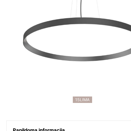
15LIMA
Papildoma informacija