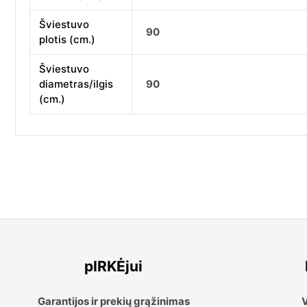
Šviestuvo
90
plotis (cm.)
Šviestuvo
diametras/ilgis
90
(cm.)
pIRKĖjui
Garantijos ir prekių grąžinimas
V