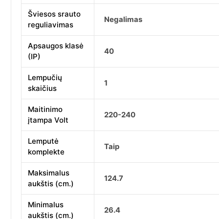
Šviesos srauto
Negalimas
reguliavimas
Apsaugos klasė
40
(IP)
Lempučių
1
skaičius
Maitinimo
220-240
įtampa Volt
Lemputė
Taip
komplekte
Maksimalus
124.7
aukštis (cm.)
Minimalus
26.4
aukštis (cm.)