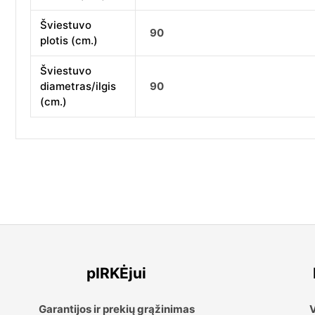
Šviestuvo
90
plotis (cm.)
Šviestuvo
diametras/ilgis
90
(cm.)
pIRKĖjui
Garantijos ir prekių grąžinimas
V