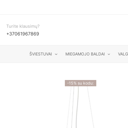
Pereiti
prie
turinio
Turite klausimų?
+37061967869
ŠVIESTUVAI
MIEGAMOJO BALDAI
VAL
-15% su kodu: