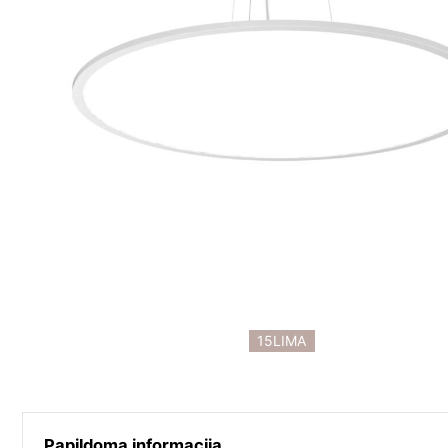
15LIMA
Papildoma informacija