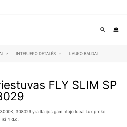
Paieška
AI
INTERJERO DETALĖS
LAUKO BALDAI
iestuvas FLY SLIM SP
8029
000K, 308029 yra Italijos gamintojo Ideal Lux prekė.
iki 4 d.d.