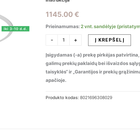
1145.00
€
Prieinamumas:
2 vnt. sandėlyje (pristaty
Iki 3-10 d.d.
produkto
-
+
Į KREPŠELĮ
kiekis:
Įsigydamas (-a) prekę pirkėjas patvirtina,
Pakabinamas
galimų prekių paklaidų bei išvaizdos sąl
šviestuvas
taisyklės“ ir „Garantijos ir prekių grąžin
FLY
apačioje.
SLIM
SP
D90
Produkto kodas:
8021696308029
3000K,
308029