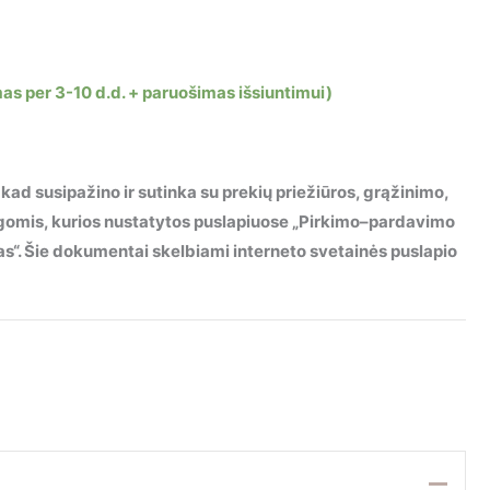
mas per 3-10 d.d. + paruošimas išsiuntimui)
 kad susipažino ir sutinka su prekių priežiūros, grąžinimo,
ygomis, kurios nustatytos puslapiuose „Pirkimo–pardavimo
imas“. Šie dokumentai skelbiami interneto svetainės puslapio