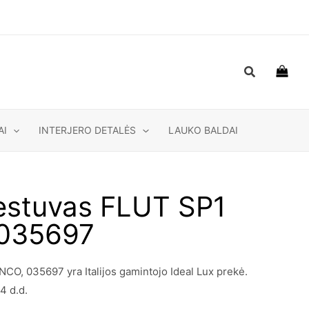
Paieška
AI
INTERJERO DETALĖS
LAUKO BALDAI
estuvas FLUT SP1
035697
O, 035697 yra Italijos gamintojo Ideal Lux prekė.
4 d.d.