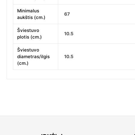
Minimalus
67
aukštis (cm.)
Šviestuvo
10.5
plotis (cm.)
Šviestuvo
diametras/ilgis
10.5
(cm.)