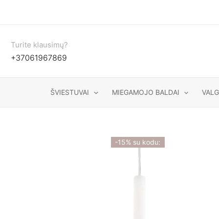
Pereiti
prie
turinio
Turite klausimų?
+37061967869
ŠVIESTUVAI
MIEGAMOJO BALDAI
VAL
-15% su kodu: