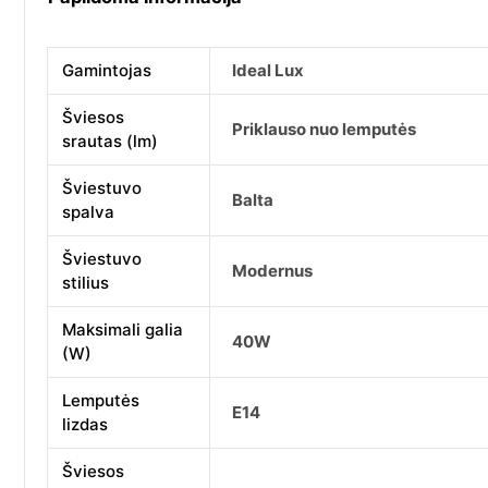
Gamintojas
Ideal Lux
Šviesos
Priklauso nuo lemputės
srautas (lm)
Šviestuvo
Balta
spalva
Šviestuvo
Modernus
stilius
Maksimali galia
40W
(W)
Lemputės
E14
lizdas
Šviesos