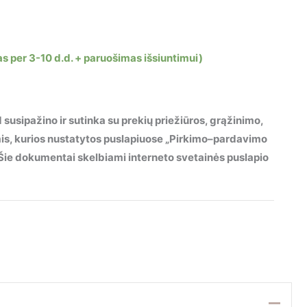
as per 3-10 d.d. + paruošimas išsiuntimui)
 susipažino ir sutinka su prekių priežiūros, grąžinimo,
mis, kurios nustatytos puslapiuose „Pirkimo–pardavimo
“. Šie dokumentai skelbiami interneto svetainės puslapio