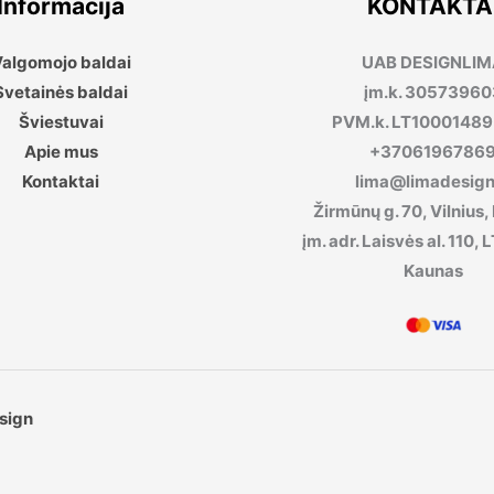
Informacija
KONTAKTA
algomojo baldai
UAB DESIGNLI
Svetainės baldai
įm.k. 30573960
Šviestuvai
PVM.k. LT1000148
Apie mus
+3706196786
Kontaktai
lima@limadesign.
Žirmūnų g. 70, Vilnius,
įm. adr. Laisvės al. 110
Kaunas
sign