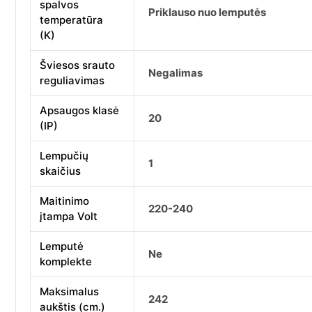
spalvos
Priklauso nuo lemputės
temperatūra
(K)
Šviesos srauto
Negalimas
reguliavimas
Apsaugos klasė
20
(IP)
Lempučių
1
skaičius
Maitinimo
220-240
įtampa Volt
Lemputė
Ne
komplekte
Maksimalus
242
aukštis (cm.)