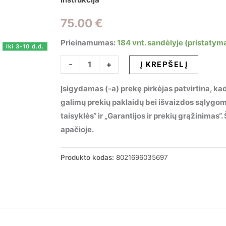
75.00
€
Prieinamumas:
184 vnt. sandėlyje (pristatym
Iki 3-10 d.d.
produkto
-
+
Į KREPŠELĮ
kiekis:
Įsigydamas (-a) prekę pirkėjas patvirtina, kad
Pakabinamas
galimų prekių paklaidų bei išvaizdos sąlygo
šviestuvas
taisyklės“ ir „Garantijos ir prekių grąžinimas
FLUT
apačioje.
SP1
SMALL
BIANCO,
Produkto kodas:
8021696035697
035697