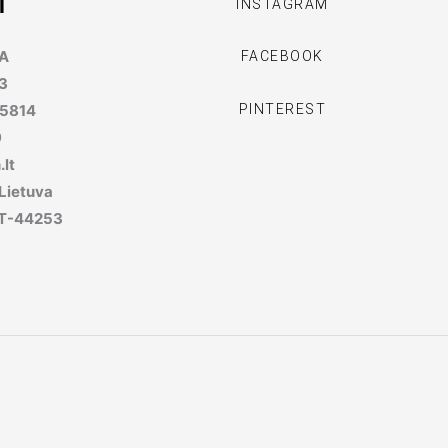
I
INSTAGRAM
MA
FACEBOOK
3
PINTEREST
95814
9
lt
 Lietuva
, LT-44253