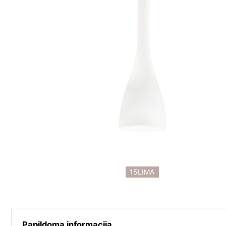
15LIMA
Papildoma informacija