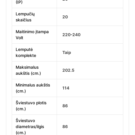
(IP)
Lempučių
20
skaičius
Maitinimo įtampa
220-240
Volt
Lemputė
Taip
komplekte
Maksimalus
202.5
aukštis (cm.)
Minimalus aukštis
114
(cm.)
Šviestuvo plotis
86
(cm.)
Šviestuvo
diametras/ilgis
86
(cm.)