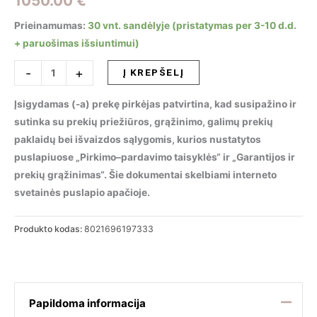
1050.00
€
Prieinamumas:
30 vnt. sandėlyje (pristatymas per 3-10 d.d.
+ paruošimas išsiuntimui)
produkto
-
+
Į KREPŠELĮ
kiekis:
Pakabinamas
Įsigydamas (-a) prekę pirkėjas patvirtina, kad susipažino ir
šviestuvas
sutinka su prekių priežiūros, grąžinimo, galimų prekių
COPERNICO
paklaidų bei išvaizdos sąlygomis, kurios nustatytos
SP20
puslapiuose „Pirkimo–pardavimo taisyklės“ ir „Garantijos ir
NERO,
prekių grąžinimas“. Šie dokumentai skelbiami interneto
197333
svetainės puslapio apačioje.
Produkto kodas:
8021696197333
Papildoma informacija