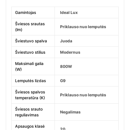
Gamintojas
Ideal Lux
Šviesos srautas
Priklauso nuo lemputės
(lm)
Šviestuvo spalva
Juoda
Šviestuvo stilius
Modernus
Maksimali galia
800W
(W)
Lemputės lizdas
G9
Šviesos spalvos
Priklauso nuo lemputės
temperatūra (K)
Šviesos srauto
Negalimas
reguliavimas
Apsaugos klasė
20