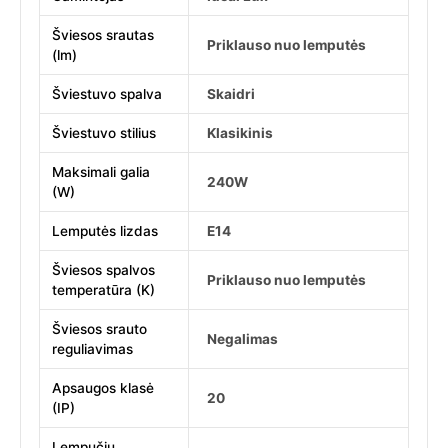
Šviesos srautas
Priklauso nuo lemputės
(lm)
Šviestuvo spalva
Skaidri
Šviestuvo stilius
Klasikinis
Maksimali galia
240W
(W)
Lemputės lizdas
E14
Šviesos spalvos
Priklauso nuo lemputės
temperatūra (K)
Šviesos srauto
Negalimas
reguliavimas
Apsaugos klasė
20
(IP)
Lempučių