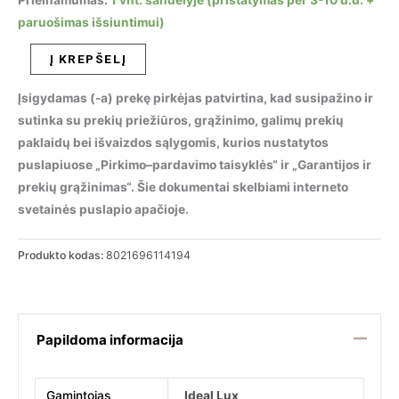
Prieinamumas:
1 vnt. sandėlyje (pristatymas per 3-10 d.d. +
paruošimas išsiuntimui)
produkto
Į KREPŠELĮ
kiekis:
Įsigydamas (-a) prekę pirkėjas patvirtina, kad susipažino ir
Pakabinamas
sutinka su prekių priežiūros, grąžinimo, galimų prekių
šviestuvas
paklaidų bei išvaizdos sąlygomis, kurios nustatytos
COLOSSAL
puslapiuose „Pirkimo–pardavimo taisyklės“ ir „Garantijos ir
SP6
prekių grąžinimas“. Šie dokumentai skelbiami interneto
TRASPARENTE,
svetainės puslapio apačioje.
114194
Produkto kodas:
8021696114194
Papildoma informacija
Gamintojas
Ideal Lux