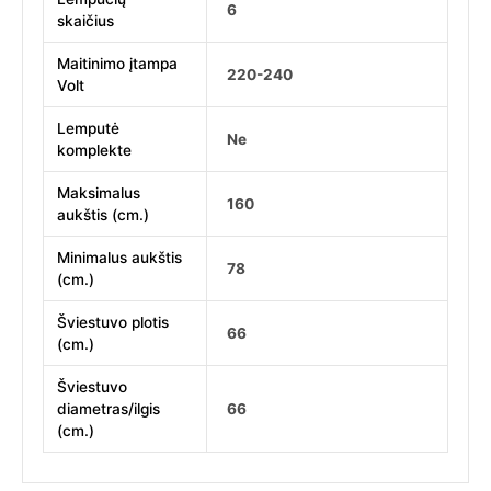
6
skaičius
Maitinimo įtampa
220-240
Volt
Lemputė
Ne
komplekte
Maksimalus
160
aukštis (cm.)
Minimalus aukštis
78
(cm.)
Šviestuvo plotis
66
(cm.)
Šviestuvo
diametras/ilgis
66
(cm.)