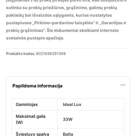
Įsigydamas (-a) prekę pirkėjas patvirtina, kad susipažino ir
sutinka su prekių priežiūros, grąžinimo, galimų prekių
paklaidų bei išvaizdos sąlygomis, kurios nustatytos
puslapiuose „Pirkimo–pardavimo taisyklės“ ir „Garantijos ir
prekių grąžinimas“. Šie dokumentai skelbiami interneto
svetainės puslapio apačioje.
Produkto kodas:
8021696291369
Papildoma informacija
Gamintojas
Ideal Lux
Maksimali galia
33W
(W)
Šviestuvo spalva
Balta