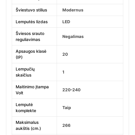
Šviestuvo stilius
Modernus
Lemputės lizdas
LED
Šviesos srauto
Negalimas
reguliavimas
Apsaugos klasė
20
(IP)
Lempučių
1
skaičius
Maitinimo įtampa
220-240
Volt
Lemputė
Taip
komplekte
Maksimalus
266
aukštis (cm.)