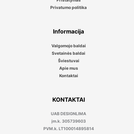
Pristatymas
Privatumo politika
Informacija
Valgomojo baldai
Svetainės baldai
Šviestuvai
Apie mus
Kontaktai
KONTAKTAI
UAB DESIGNLIMA
įm.k. 305739603
PVM.k. LT100014895814