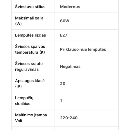
Šviestuvo stilius
Modernus
Maksimali galia
60W
(W)
Lemputės lizdas
E27
Šviesos spalvos
Priklauso nuo lemputės
temperatūra (K)
Šviesos srauto
Negalimas
reguliavimas
Apsaugos klasė
20
(IP)
Lempučių
1
skaičius
Maitinimo įtampa
220-240
Volt