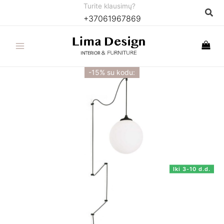
Pereiti
Turite klausimų?
Paie
+37061967869
prie
turinio
-15% su kodu:
Iki 3-10 d.d.