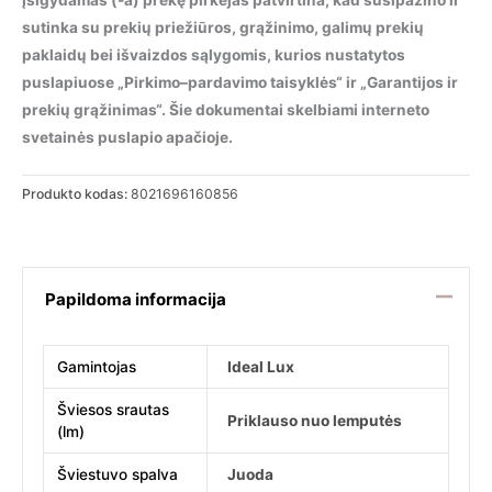
Įsigydamas (-a) prekę pirkėjas patvirtina, kad susipažino ir
sutinka su prekių priežiūros, grąžinimo, galimų prekių
paklaidų bei išvaizdos sąlygomis, kurios nustatytos
puslapiuose „Pirkimo–pardavimo taisyklės“ ir „Garantijos ir
prekių grąžinimas“. Šie dokumentai skelbiami interneto
svetainės puslapio apačioje.
Produkto kodas:
8021696160856
Papildoma informacija
Gamintojas
Ideal Lux
Šviesos srautas
Priklauso nuo lemputės
(lm)
Šviestuvo spalva
Juoda