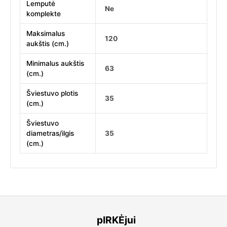
Lemputė
Ne
komplekte
Maksimalus
120
aukštis (cm.)
Minimalus aukštis
63
(cm.)
Šviestuvo plotis
35
(cm.)
Šviestuvo
diametras/ilgis
35
(cm.)
pIRKĖjui