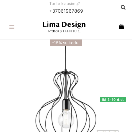
Pereiti
Turite klausimų?
Paie
+37061967869
prie
turinio
-15% su kodu:
Iki 3-10 d.d.