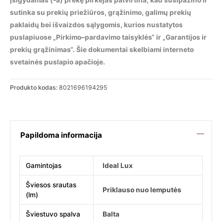
Įsigydamas (-a) prekę pirkėjas patvirtina, kad susipažino ir
sutinka su prekių priežiūros, grąžinimo, galimų prekių
paklaidų bei išvaizdos sąlygomis, kurios nustatytos
puslapiuose „Pirkimo–pardavimo taisyklės“ ir „Garantijos ir
prekių grąžinimas“. Šie dokumentai skelbiami interneto
svetainės puslapio apačioje.
Produkto kodas:
8021696194295
Papildoma informacija
Gamintojas
Ideal Lux
Šviesos srautas
Priklauso nuo lemputės
(lm)
Šviestuvo spalva
Balta