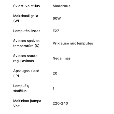
Šviestuvo stilius
Modernus
Maksimali galia
60W
(W)
Lemputės lizdas
E27
Šviesos spalvos
Priklauso nuo lemputės
temperatūra (K)
Šviesos srauto
Negalimas
reguliavimas
Apsaugos klasė
20
(IP)
Lempučių
1
skaičius
Maitinimo įtampa
220-240
Volt