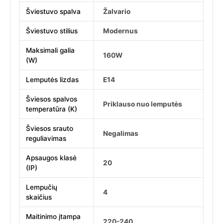
Šviestuvo spalva
Žalvario
Šviestuvo stilius
Modernus
Maksimali galia
160W
(W)
Lemputės lizdas
E14
Šviesos spalvos
Priklauso nuo lemputės
temperatūra (K)
Šviesos srauto
Negalimas
reguliavimas
Apsaugos klasė
20
(IP)
Lempučių
4
skaičius
Maitinimo įtampa
220-240