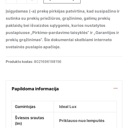
kiekis:
Lubinis
Įsigydamas (-a) prekę pirkėjas patvirtina, kad susipažino ir
šviestuvas
sutinka su prekių priežiūros, grąžinimo, galimų prekių
LINGOTTO
paklaidų bei išvaizdos sąlygomis, kurios nustatytos
PL4,
puslapiuose „Pirkimo–pardavimo taisyklės“ ir „Garantijos ir
198156
prekių grąžinimas“. Šie dokumentai skelbiami interneto
svetainės puslapio apačioje.
Produkto kodas:
8021696198156
Papildoma informacija
Gamintojas
Ideal Lux
Šviesos srautas
Priklauso nuo lemputės
(lm)