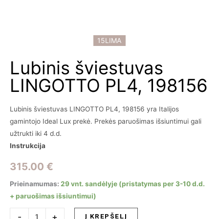
15LIMA
Lubinis šviestuvas
LINGOTTO PL4, 198156
Lubinis šviestuvas LINGOTTO PL4, 198156 yra Italijos
gamintojo Ideal Lux prekė. Prekės paruošimas išsiuntimui gali
užtrukti iki 4 d.d.
Instrukcija
315.00
€
Prieinamumas:
29 vnt. sandėlyje (pristatymas per 3-10 d.d.
+ paruošimas išsiuntimui)
produkto
-
+
Į KREPŠELĮ