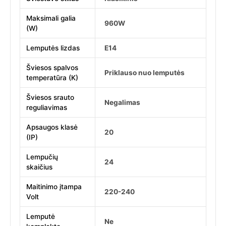
Maksimali galia
960W
(W)
Lemputės lizdas
E14
Šviesos spalvos
Priklauso nuo lemputės
temperatūra (K)
Šviesos srauto
Negalimas
reguliavimas
Apsaugos klasė
20
(IP)
Lempučių
24
skaičius
Maitinimo įtampa
220-240
Volt
Lemputė
Ne