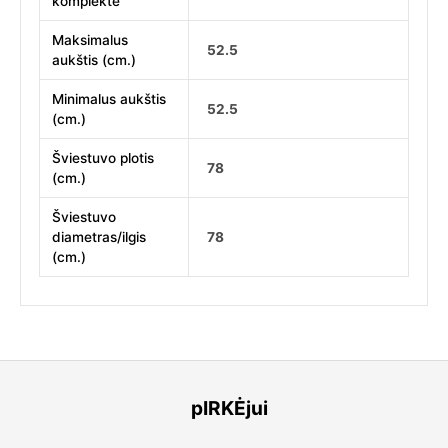
komplekte
Maksimalus
52.5
aukštis (cm.)
Minimalus aukštis
52.5
(cm.)
Šviestuvo plotis
78
(cm.)
Šviestuvo
diametras/ilgis
78
(cm.)
pIRKĖjui