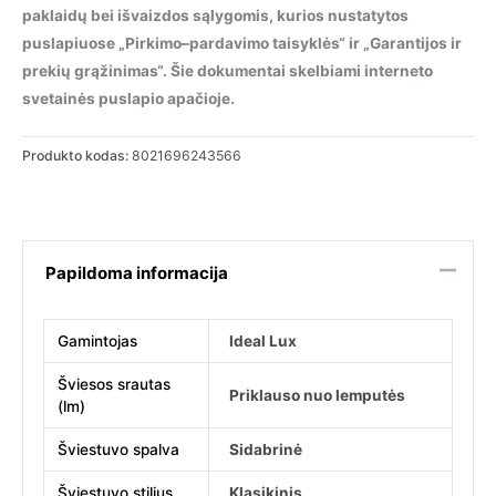
paklaidų bei išvaizdos sąlygomis, kurios nustatytos
puslapiuose „Pirkimo–pardavimo taisyklės“ ir „Garantijos ir
prekių grąžinimas“. Šie dokumentai skelbiami interneto
svetainės puslapio apačioje.
Produkto kodas:
8021696243566
Papildoma informacija
Gamintojas
Ideal Lux
Šviesos srautas
Priklauso nuo lemputės
(lm)
Šviestuvo spalva
Sidabrinė
Šviestuvo stilius
Klasikinis