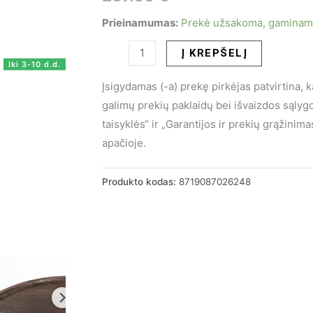
Prieinamumas:
Prekė užsakoma, gaminama 
produkto
Į KREPŠELĮ
Iki 3-10 d.d.
kiekis:
Įsigydamas (-a) prekę pirkėjas patvirtina, 
Kavos/
galimų prekių paklaidų bei išvaizdos sąly
šoninis
taisyklės“ ir „Garantijos ir prekių grąžini
staliukas
apačioje.
Ron
46x49
Produkto kodas:
8719087026248