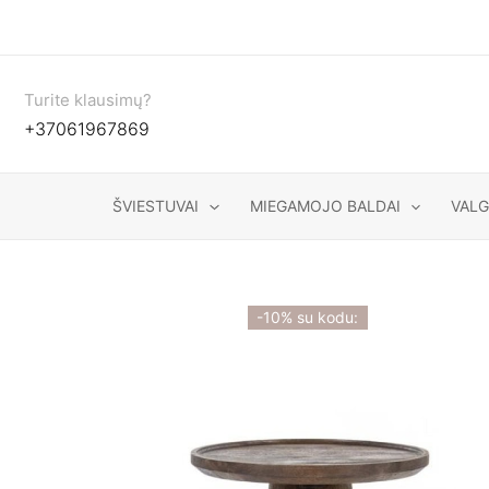
Pereiti
prie
turinio
Turite klausimų?
+37061967869
ŠVIESTUVAI
MIEGAMOJO BALDAI
VAL
-10% su kodu: