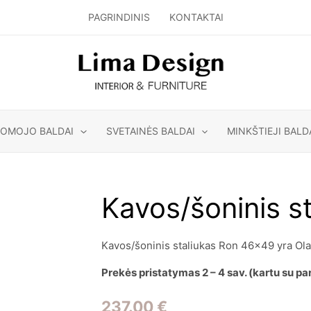
PAGRINDINIS
KONTAKTAI
GOMOJO BALDAI
SVETAINĖS BALDAI
MINKŠTIEJI BALD
Kavos/šoninis s
Kavos/šoninis staliukas Ron 46×49 yra Ola
Prekės pristatymas 2 – 4 sav. (kartu su p
237.00
€