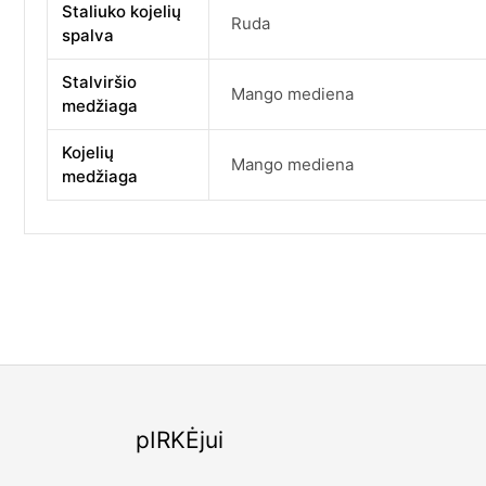
Staliuko kojelių
Ruda
spalva
Stalviršio
Mango mediena
medžiaga
Kojelių
Mango mediena
medžiaga
pIRKĖjui