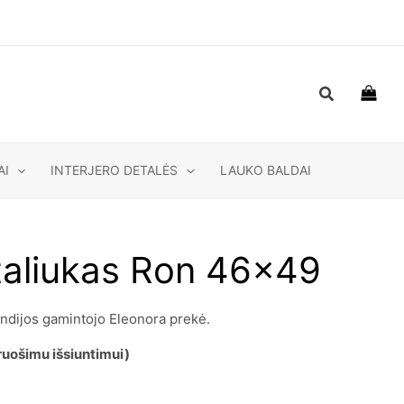
Paieška
AI
INTERJERO DETALĖS
LAUKO BALDAI
taliukas Ron 46×49
ndijos gamintojo Eleonora prekė.
aruošimu išsiuntimui)