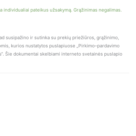
individualiai pateikus užsakymą. Grąžinimas negalimas.
kad susipažino ir sutinka su prekių priežiūros, grąžinimo,
gomis, kurios nustatytos puslapiuose „Pirkimo–pardavimo
mas“. Šie dokumentai skelbiami interneto svetainės puslapio