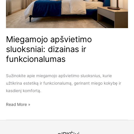
Miegamojo apšvietimo
sluoksniai: dizainas ir
funkcionalumas
Sužinokite apie miegamojo apšvietimo sluoksnius, kurie
užtikrina estetiką ir funkcionalumą, gerinant miego kokybę ir
kasdienį komfortą.
Miegamojo
Read More »
apšvietimo
sluoksniai:
dizainas
ir