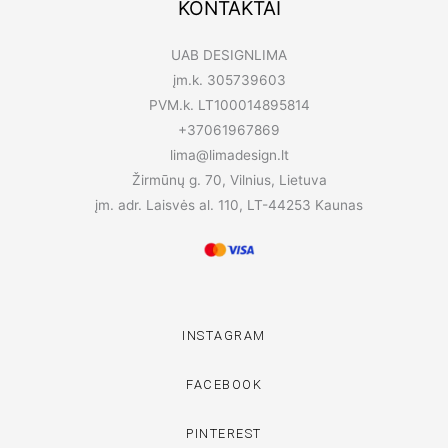
KONTAKTAI
UAB DESIGNLIMA
įm.k. 305739603
PVM.k. LT100014895814
+37061967869
lima@limadesign.lt
Žirmūnų g. 70, Vilnius, Lietuva
įm. adr. Laisvės al. 110, LT-44253 Kaunas
INSTAGRAM
FACEBOOK
PINTEREST