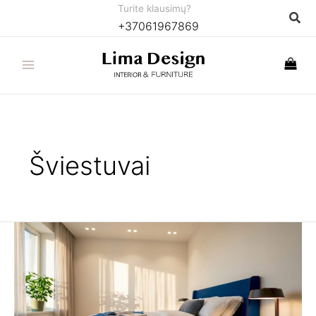
Pereiti
Turite klausimų?
Paie
+37061967869
prie
turinio
Šviestuvai