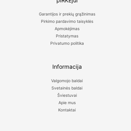
pIRKĖjui
funkcionalumas
Garantijos ir prekių grąžinimas
Pirkimo pardavimo taisyklės
Apmokėjimas
Pristatymas
Privatumo politika
Informacija
Valgomojo baldai
Svetainės baldai
Šviestuvai
Apie mus
Kontaktai