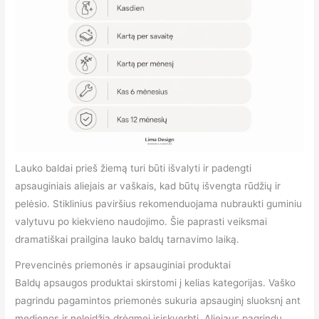
Lauko baldai prieš žiemą turi būti išvalyti ir padengti
apsauginiais aliejais ar vaškais, kad būtų išvengta rūdžių ir
pelėsio. Stiklinius paviršius rekomenduojama nubraukti guminiu
valytuvu po kiekvieno naudojimo. Šie paprasti veiksmai
dramatiškai prailgina lauko baldų tarnavimo laiką.
Prevencinės priemonės ir apsauginiai produktai
Baldų apsaugos produktai skirstomi į kelias kategorijas. Vaško
pagrindu pagamintos priemonės sukuria apsauginį sluoksnį ant
medienos ir neleidžia drėgmei įsiskverbti. Aliejaus pagrindu