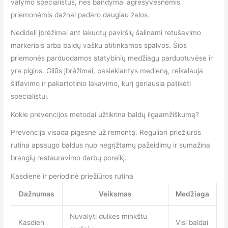
valymo specialistus, nes bandymai agresyvesnėmis
priemonėmis dažnai padaro daugiau žalos.
Nedideli įbrėžimai ant lakuotų paviršių šalinami retušavimo
markeriais arba baldų vašku atitinkamos spalvos. Šios
priemonės parduodamos statybinių medžiagų parduotuvėse ir
yra pigios. Gilūs įbrėžimai, pasiekiantys medieną, reikalauja
šlifavimo ir pakartotinio lakavimo, kurį geriausia patikėti
specialistui.
Kokie prevencijos metodai užtikrina baldų ilgaamžiškumą?
Prevencija visada pigesnė už remontą. Reguliari priežiūros
rutina apsaugo baldus nuo negrįžtamų pažeidimų ir sumažina
brangių restauravimo darbų poreikį.
Kasdienė ir periodinė priežiūros rutina
Dažnumas
Veiksmas
Medžiaga
Nuvalyti dulkes minkštu
Kasdien
Visi baldai