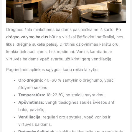
Drėgmės žala minkštiems baldams pasireiškia ne iš karto.
Po
drėgno valymo baldus
būtina visiškai išdžiovinti natūraliai, nes
likusi drėgmė sukelia pelėsį. Dirbtinis džiovinimas karštu oru
kenkia tiek audiniams, tiek medienai. Vonios kambario ar
virtuvės baldams ypač svarbu užtikrinti gerą ventiliaciją.
Pagrindinės aplinkos sąlygos, kurių reikia laikytis:
Oro drėgmė:
40–60 % santykinio drėgnumo, ypač
šildymo sezonu.
Temperatūra:
18–22 °C, be staigių svyravimų.
Apšvietimas:
vengti tiesioginės saulės šviesos ant
baldų paviršių.
Ventiliacija:
reguliari oro apytaka, ypač vonios ir
virtuvės baldams.
Drėgmės šaltiniai:
laikykite baldus toliau nuo radiatorių