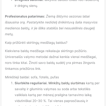
ir drėgnų sienų.
Profesionalus patarimas:
Žiemą šildymo sezonas labai
išsausina orą. Pastatykite nedidelį drėkintuvą šalia masyvios
medienos baldų, ir jie išliks stabilūs bei nesuskilinės daugelį
metų.
Kaip prižiūrėti skirtingų medžiagų baldus?
Kiekviena baldų medžiaga reikalauja skirtingo požiūrio.
Universalūs valymo metodai dažnai kenkia vienai medžiagai,
nors tinka kitai. Žinoti savo baldų sudėtį yra pirmas žingsnis
tinkamos priežiūros link.
Minkštieji baldai: sofa, fotelis, pufas
Siurbkite reguliariai.
Minkštų baldų siurbimas
kartą per
savaitę ir giluminis valymas su soda arba tekstilės
valikliais kartą per mėnesį prailgina tarnavimo laiką
vidutiniškai 20–30 %. Tai vienas paprasčiausių ir