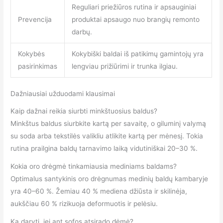
Reguliari priežiūros rutina ir apsauginiai
Prevencija
produktai apsaugo nuo brangių remonto
darbų.
Kokybės
Kokybiški baldai iš patikimų gamintojų yra
pasirinkimas
lengviau prižiūrimi ir trunka ilgiau.
Dažniausiai užduodami klausimai
Kaip dažnai reikia siurbti minkštuosius baldus?
Minkštus baldus siurbkite kartą per savaitę, o giluminį valymą
su soda arba tekstilės valikliu atlikite kartą per mėnesį. Tokia
rutina prailgina baldų tarnavimo laiką vidutiniškai 20–30 %.
Kokia oro drėgmė tinkamiausia mediniams baldams?
Optimalus santykinis oro drėgnumas medinių baldų kambaryje
yra 40–60 %. Žemiau 40 % mediena džiūsta ir skilinėja,
aukščiau 60 % rizikuoja deformuotis ir pelėsiu.
Ką daryti, jei ant sofos atsirado dėmė?