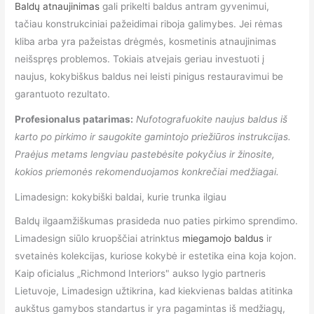
Baldų atnaujinimas
gali prikelti baldus antram gyvenimui,
tačiau konstrukciniai pažeidimai riboja galimybes. Jei rėmas
kliba arba yra pažeistas drėgmės, kosmetinis atnaujinimas
neišspręs problemos. Tokiais atvejais geriau investuoti į
naujus, kokybiškus baldus nei leisti pinigus restauravimui be
garantuoto rezultato.
Profesionalus patarimas:
Nufotografuokite naujus baldus iš
karto po pirkimo ir saugokite gamintojo priežiūros instrukcijas.
Praėjus metams lengviau pastebėsite pokyčius ir žinosite,
kokios priemonės rekomenduojamos konkrečiai medžiagai.
Limadesign: kokybiški baldai, kurie trunka ilgiau
Baldų ilgaamžiškumas prasideda nuo paties pirkimo sprendimo.
Limadesign siūlo kruopščiai atrinktus
miegamojo baldus
ir
svetainės kolekcijas, kuriose kokybė ir estetika eina koja kojon.
Kaip oficialus „Richmond Interiors" aukso lygio partneris
Lietuvoje, Limadesign užtikrina, kad kiekvienas baldas atitinka
aukštus gamybos standartus ir yra pagamintas iš medžiagų,