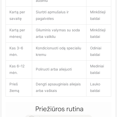
audiniu
Kartą per
Siurbti apmušalus ir
Minkštieji
savaitę
pagalvėles
baldai
Kartą per
Giluminis valymas su soda
Minkštieji
mėnesį
arba valikliu
baldai
Kas 3–6
Kondicionuoti odą specialiu
Odiniai
mėn.
kremu
baldai
Kas 6–12
Mediniai
Poliruoti arba aliejuoti
mėn.
baldai
Prieš
Dengti apsauginiais aliejais
Lauko
žiemą
arba vaškais
baldai