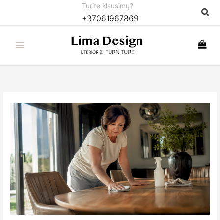
Pereiti
Turite klausimų?
Paie
+37061967869
prie
turinio