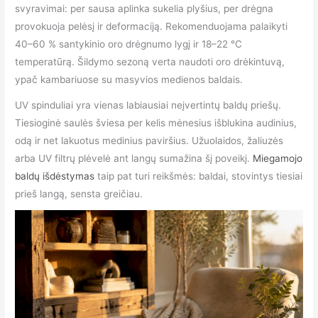
svyravimai: per sausa aplinka sukelia plyšius, per drėgna
provokuoja pelėsį ir deformaciją. Rekomenduojama palaikyti
40–60 % santykinio oro drėgnumo lygį ir 18–22 °C
temperatūrą. Šildymo sezoną verta naudoti oro drėkintuvą,
ypač kambariuose su masyvios medienos baldais.
UV spinduliai yra vienas labiausiai neįvertintų baldų priešų.
Tiesioginė saulės šviesa per kelis mėnesius išblukina audinius,
odą ir net lakuotus medinius paviršius. Užuolaidos, žaliuzės
arba UV filtrų plėvelė ant langų sumažina šį poveikį.
Miegamojo
baldų išdėstymas
taip pat turi reikšmės: baldai, stovintys tiesiai
prieš langą, sensta greičiau.