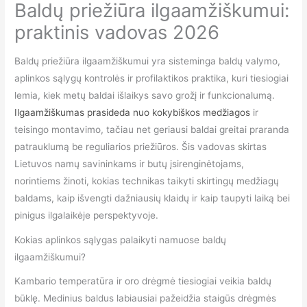
Baldų priežiūra ilgaamžiškumui:
praktinis vadovas 2026
Baldų priežiūra ilgaamžiškumui yra sisteminga baldų valymo,
aplinkos sąlygų kontrolės ir profilaktikos praktika, kuri tiesiogiai
lemia, kiek metų baldai išlaikys savo grožį ir funkcionalumą.
Ilgaamžiškumas prasideda nuo kokybiškos medžiagos
ir
teisingo montavimo, tačiau net geriausi baldai greitai praranda
patrauklumą be reguliarios priežiūros. Šis vadovas skirtas
Lietuvos namų savininkams ir butų įsirenginėtojams,
norintiems žinoti, kokias technikas taikyti skirtingų medžiagų
baldams, kaip išvengti dažniausių klaidų ir kaip taupyti laiką bei
pinigus ilgalaikėje perspektyvoje.
Kokias aplinkos sąlygas palaikyti namuose baldų
ilgaamžiškumui?
Kambario temperatūra ir oro drėgmė tiesiogiai veikia baldų
būklę. Medinius baldus labiausiai pažeidžia staigūs drėgmės