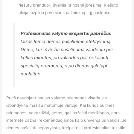
riešutų branduolį, švelniai trindami įbrėžimą. Riešuto
aliejai užpildo paviršiaus pažeidimą ir jį paslėpia.
Profesionalūs valymo ekspertai pabrėžia:
laikas lemia dėmės pašalinimo efektyvumą.
Dėmė, kuri šviežia pašalinama vandeniu per
kelias minutes, po valandos gali reikalauti
specialių priemonių, o po dienos gali tapti
nuolatine.
Prieš naudojant naujas valymo priemones visada jas
išbandykite mažiau matomoje vietoje. Kai kurios buitinės
priemonės, pavyzdžiui, actas, gali pažeisti medžiagas, nors
internete dažnai rekomenduojamos kaip universalus valiklis. Jei
dėmės pašalinti nepavyksta, kreipkitės į profesionalius tekstilės