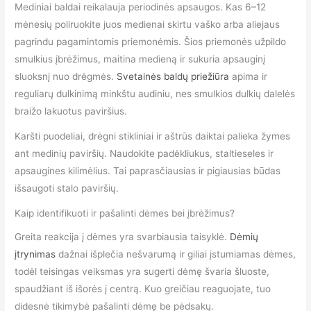
Mediniai baldai reikalauja periodinės apsaugos. Kas 6–12
mėnesių poliruokite juos medienai skirtu vaško arba aliejaus
pagrindu pagamintomis priemonėmis. Šios priemonės užpildo
smulkius įbrėžimus, maitina medieną ir sukuria apsauginį
sluoksnį nuo drėgmės.
Svetainės baldų priežiūra
apima ir
reguliarų dulkinimą minkštu audiniu, nes smulkios dulkių dalelės
braižo lakuotus paviršius.
Karšti puodeliai, drėgni stikliniai ir aštrūs daiktai palieka žymes
ant medinių paviršių. Naudokite padėkliukus, staltieseles ir
apsaugines kilimėlius. Tai paprasčiausias ir pigiausias būdas
išsaugoti stalo paviršių.
Kaip identifikuoti ir pašalinti dėmes bei įbrėžimus?
Greita reakcija į dėmes yra svarbiausia taisyklė.
Dėmių
įtrynimas
dažnai išplečia nešvarumą ir giliai įstumiamas dėmes,
todėl teisingas veiksmas yra sugerti dėmę švaria šluoste,
spaudžiant iš išorės į centrą. Kuo greičiau reaguojate, tuo
didesnė tikimybė pašalinti dėmę be pėdsakų.