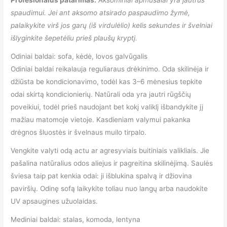
Profesionalus patarimas:
Aksominiai apmušalai yra jautrūs
spaudimui. Jei ant aksomo atsirado paspaudimo žymė,
palaikykite virš jos garų (iš virdulėlio) kelis sekundes ir švelniai
išlyginkite šepetėliu prieš plaušų kryptį.
Odiniai baldai: sofa, kėdė, lovos galvūgalis
Odiniai baldai reikalauja reguliaraus drėkinimo. Oda skilinėja ir
džiūsta be kondicionavimo, todėl kas 3–6 mėnesius tepkite
odai skirtą kondicionierių. Natūrali oda yra jautri rūgščių
poveikiui, todėl prieš naudojant bet kokį valiklį išbandykite jį
mažiau matomoje vietoje. Kasdieniam valymui pakanka
drėgnos šluostės ir švelnaus muilo tirpalo.
Vengkite valyti odą actu ar agresyviais buitiniais valikliais. Jie
pašalina natūralius odos aliejus ir pagreitina skilinėjimą. Saulės
šviesa taip pat kenkia odai: ji išblukina spalvą ir džiovina
paviršių. Odinę sofą laikykite toliau nuo langų arba naudokite
UV apsaugines užuolaidas.
Mediniai baldai: stalas, komoda, lentyna