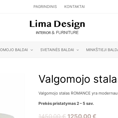
PAGRINDINIS
KONTAKTAI
GOMOJO BALDAI
SVETAINĖS BALDAI
MINKŠTIEJI BALD
Valgomojo sta
Valgomojo stalas ROMANCE yra modernaus s
Prekės pristatymas 2 – 5 sav.
Original
Curren
1450.00
€
1250.00
€