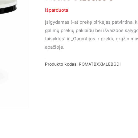
price
price
Išparduota
was:
is:
Įsigydamas (-a) prekę pirkėjas patvirtina, 
galimų prekių paklaidų bei išvaizdos sąly
1450.00 €.
1250.00
taisyklės“ ir „Garantijos ir prekių grąžini
apačioje.
Produkto kodas:
ROMATBXXMLEBGDI