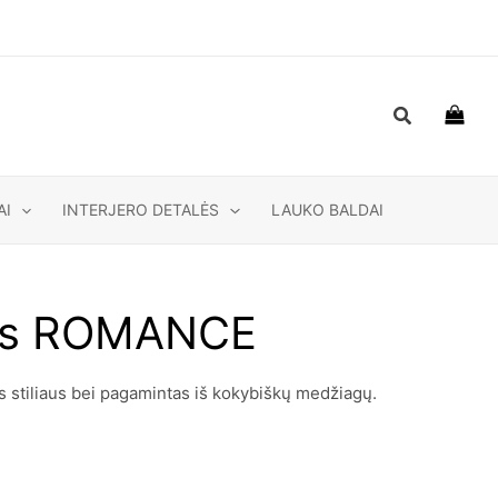
Paieška
AI
INTERJERO DETALĖS
LAUKO BALDAI
las ROMANCE
tiliaus bei pagamintas iš kokybiškų medžiagų.
t