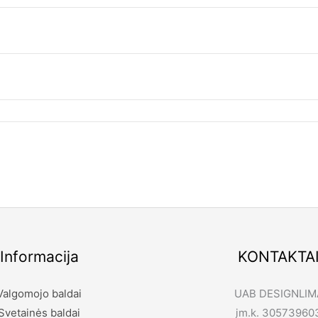
Informacija
KONTAKTA
Valgomojo baldai
UAB DESIGNLIM
Svetainės baldai
įm.k. 30573960