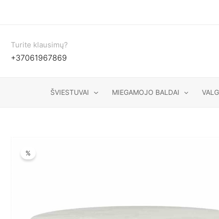
Pereiti
prie
turinio
Turite klausimų?
+37061967869
ŠVIESTUVAI
MIEGAMOJO BALDAI
VAL
%