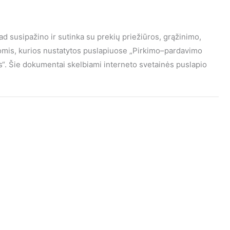
kad susipažino ir sutinka su prekių priežiūros, grąžinimo,
gomis, kurios nustatytos puslapiuose „Pirkimo–pardavimo
 €.
mas“. Šie dokumentai skelbiami interneto svetainės puslapio