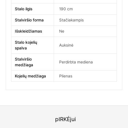
Stalo ilgis
190 cm
Stalviršio forma
Stačiakampis
Išskleidžiamas
Ne
Stalo kojelių
Auksinė
spalva
Stalviršio
Perdirbta mediena
medžiaga
Kojelių medžiaga
Plienas
pIRKĖjui