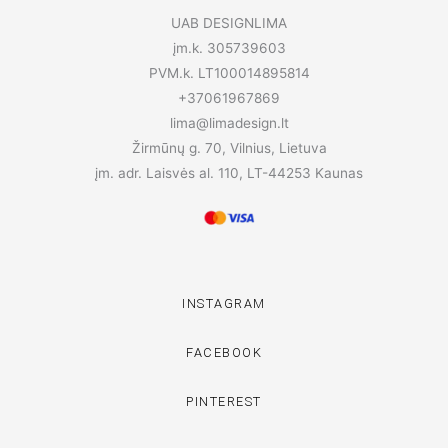
UAB DESIGNLIMA
įm.k. 305739603
PVM.k. LT100014895814
+37061967869
lima@limadesign.lt
Žirmūnų g. 70, Vilnius, Lietuva
įm. adr. Laisvės al. 110, LT-44253 Kaunas
INSTAGRAM
FACEBOOK
PINTEREST