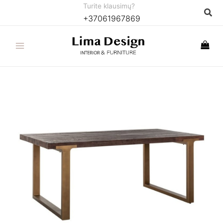
Pereiti
Turite klausimų?
Paie
+37061967869
prie
turinio