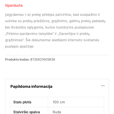
Išparduota
Įsigydamas (-a) prekę pirkėjas patvirtina, kad susipažino ir
sutinka su prekių priežiūros, grąžinimo, galimų prekių paklaidų
bei išvaizdos sąlygomis, kurios nustatytos puslapiuose
„Pirkimo–pardavimo taisyklės“ ir „Garantijos ir prekių
grąžinimas“. Šie dokumentai skelbiami interneto svetainės
puslapio apačioje.
Produkto kodas:
8720621605836
Papildoma informacija
Stalo plotis
100 cm
Stalviršio spalva
Ruda