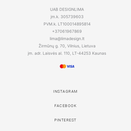
UAB DESIGNLIMA
įm.k. 305739603
PVM.k. LT100014895814
+37061967869
lima@limadesign.lt
Žirmūnų g. 70, Vilnius, Lietuva
įm. adr. Laisvės al. 110, LT-44253 Kaunas
INSTAGRAM
FACEBOOK
PINTEREST