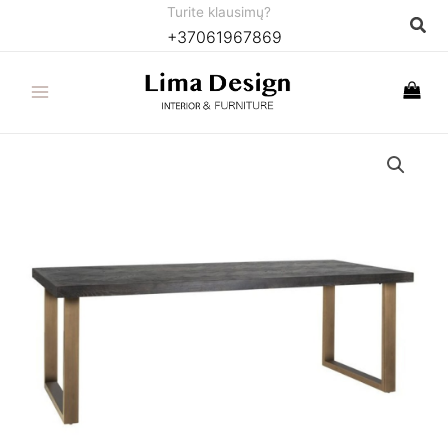
Pereiti
Turite klausimų?
Paie
+37061967869
prie
turinio