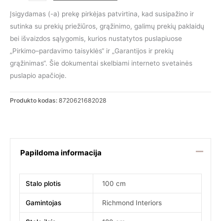
kiekis:
Valgomojo
Įsigydamas (-a) prekę pirkėjas patvirtina, kad susipažino ir
stalas
sutinka su prekių priežiūros, grąžinimo, galimų prekių paklaidų
Blackbone
bei išvaizdos sąlygomis, kurios nustatytos puslapiuose
žalvaris
„Pirkimo–pardavimo taisyklės“ ir „Garantijos ir prekių
180
grąžinimas“. Šie dokumentai skelbiami interneto svetainės
puslapio apačioje.
Produkto kodas:
8720621682028
Papildoma informacija
Stalo plotis
100 cm
Gamintojas
Richmond Interiors