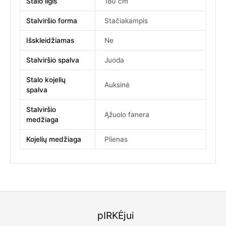
Stalo ilgis
180 cm
Stalviršio forma
Stačiakampis
Išskleidžiamas
Ne
Stalviršio spalva
Juoda
Stalo kojelių
Auksinė
spalva
Stalviršio
Ąžuolo fanera
medžiaga
Kojelių medžiaga
Plienas
pIRKĖjui