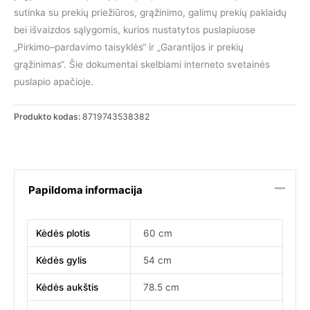
sutinka su prekių priežiūros, grąžinimo, galimų prekių paklaidų
225.00 €.
165.00 €.
bei išvaizdos sąlygomis, kurios nustatytos puslapiuose
„Pirkimo–pardavimo taisyklės“ ir „Garantijos ir prekių
grąžinimas“. Šie dokumentai skelbiami interneto svetainės
puslapio apačioje.
Produkto kodas:
8719743538382
Papildoma informacija
Kėdės plotis
60 cm
Kėdės gylis
54 cm
Kėdės aukštis
78.5 cm