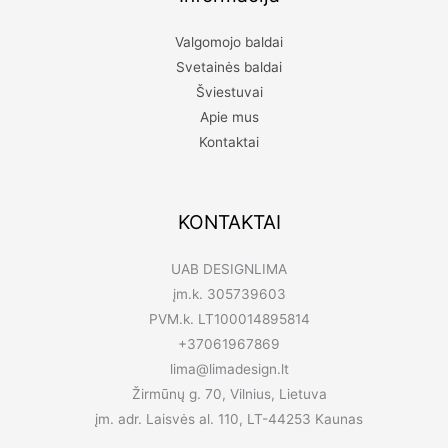
Valgomojo baldai
Svetainės baldai
Šviestuvai
Apie mus
Kontaktai
KONTAKTAI
UAB DESIGNLIMA
įm.k. 305739603
PVM.k. LT100014895814
+37061967869
lima@limadesign.lt
Žirmūnų g. 70, Vilnius, Lietuva
įm. adr. Laisvės al. 110, LT-44253 Kaunas