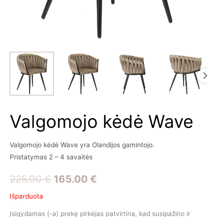
Valgomojo kėdė Wave
Valgomojo kėdė Wave yra Olandijos gamintojo.
Pristatymas 2 – 4 savaitės
Original
Current
225.00
€
165.00
€
price
price
Išparduota
was:
is:
Įsigydamas (-a) prekę pirkėjas patvirtina, kad susipažino ir