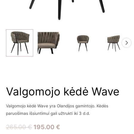
Valgomojo kėdė Wave
Valgomojo kėdė Wave yra Olandijos gamintojo. Kėdės
paruošimas išsiuntimui gali užtrukti iki 3 d.d.
Original
Current
265.00
€
195.00
€