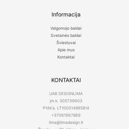
Informacija
Valgomojo baldai
Svetainės baldai
Šviestuvai
Apie mus
Kontaktai
KONTAKTAI
UAB DESIGNLIMA
įm.k. 305739603
PVM.k. LT100014895814
+37061967869
lima@limadesign.lt