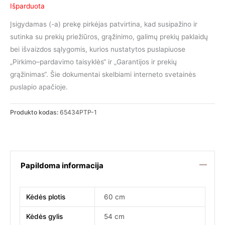
price
price
Išparduota
was:
is:
Įsigydamas (-a) prekę pirkėjas patvirtina, kad susipažino ir
sutinka su prekių priežiūros, grąžinimo, galimų prekių paklaidų
265.00 €.
195.00 €.
bei išvaizdos sąlygomis, kurios nustatytos puslapiuose
„Pirkimo–pardavimo taisyklės“ ir „Garantijos ir prekių
grąžinimas“. Šie dokumentai skelbiami interneto svetainės
puslapio apačioje.
Produkto kodas:
65434PTP-1
Papildoma informacija
Kėdės plotis
60 cm
Kėdės gylis
54 cm