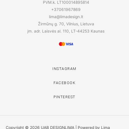
PVM.k. LT100014895814
+37061967869
lima@limadesign.lt
Žirmūnų g. 70, Vilnius, Lietuva
įm. adr. Laisvės al. 110, LT-44253 Kaunas
INSTAGRAM
FACEBOOK
PINTEREST
Copyright © 2026 UAB DESIGNLIMA | Powered by Lima