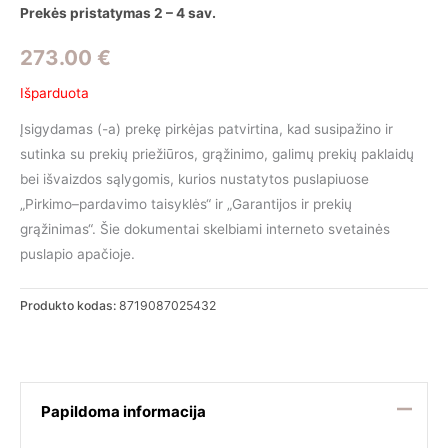
Prekės pristatymas 2 – 4 sav.
273.00
€
Išparduota
Įsigydamas (-a) prekę pirkėjas patvirtina, kad susipažino ir
sutinka su prekių priežiūros, grąžinimo, galimų prekių paklaidų
bei išvaizdos sąlygomis, kurios nustatytos puslapiuose
„Pirkimo–pardavimo taisyklės“ ir „Garantijos ir prekių
grąžinimas“. Šie dokumentai skelbiami interneto svetainės
puslapio apačioje.
Produkto kodas:
8719087025432
Papildoma informacija