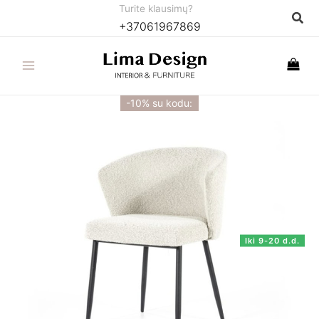
Pereiti
Turite klausimų?
Paie
+37061967869
prie
turinio
-10% su kodu:
Iki 9-20 d.d.