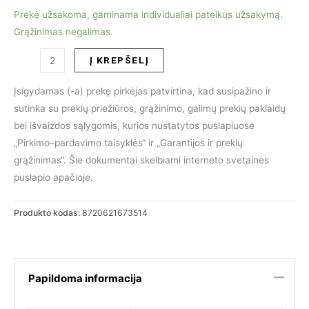
Prekė užsakoma, gaminama individualiai pateikus užsakymą.
Grąžinimas negalimas.
produkto
Į KREPŠELĮ
kiekis:
Valgomojo
Įsigydamas (-a) prekę pirkėjas patvirtina, kad susipažino ir
kėdė
sutinka su prekių priežiūros, grąžinimo, galimų prekių paklaidų
ODESSA
bei išvaizdos sąlygomis, kurios nustatytos puslapiuose
KHAKI
„Pirkimo–pardavimo taisyklės“ ir „Garantijos ir prekių
grąžinimas“. Šie dokumentai skelbiami interneto svetainės
puslapio apačioje.
Produkto kodas:
8720621673514
Papildoma informacija