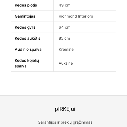
Kėdės plotis
49 cm
Gamintojas
Richmond Interiors
Kėdės gylis
64 cm
Kėdės aukštis
85 cm
Audinio spalva
Kreminė
Kėdės kojelių
Auksinė
spalva
pIRKĖjui
Garantijos ir prekių grąžinimas