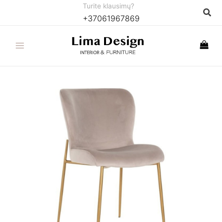
Pereiti
Turite klausimų?
Paie
+37061967869
prie
turinio