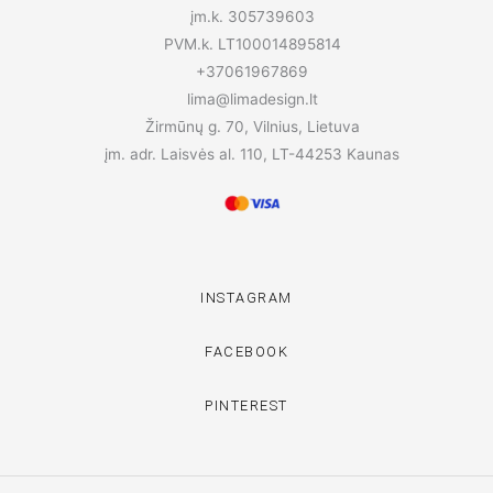
įm.k. 305739603
PVM.k. LT100014895814
+37061967869
lima@limadesign.lt
Žirmūnų g. 70, Vilnius, Lietuva
įm. adr. Laisvės al. 110, LT-44253 Kaunas
INSTAGRAM
FACEBOOK
PINTEREST