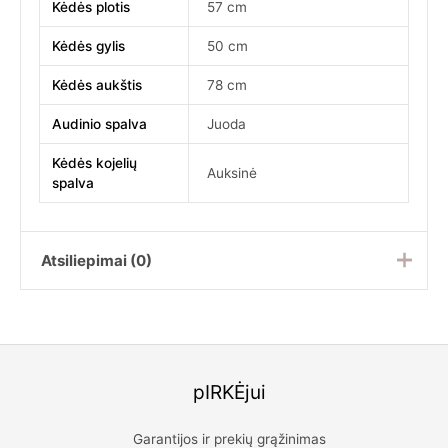
Kėdės plotis
57 cm
Kėdės gylis
50 cm
Kėdės aukštis
78 cm
Audinio spalva
Juoda
Kėdės kojelių
Auksinė
spalva
Atsiliepimai (0)
Atsiliepimų dar nėra.
Rašyti atsiliepimą gali tik prisijungę pirkėjai, kurie yra
įsigiję šį produktą.
pIRKĖjui
Garantijos ir prekių grąžinimas