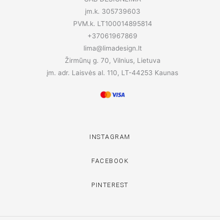
įm.k. 305739603
PVM.k. LT100014895814
+37061967869
lima@limadesign.lt
Žirmūnų g. 70, Vilnius, Lietuva
įm. adr. Laisvės al. 110, LT-44253 Kaunas
INSTAGRAM
FACEBOOK
PINTEREST