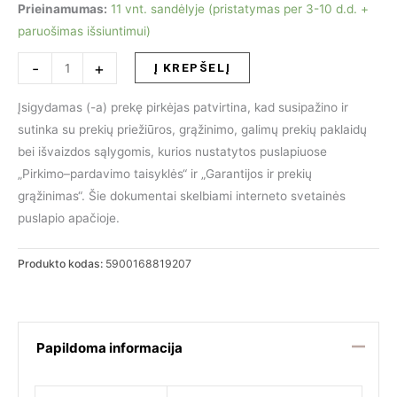
Prieinamumas:
11 vnt. sandėlyje (pristatymas per 3-10 d.d. +
paruošimas išsiuntimui)
produkto
-
+
Į KREPŠELĮ
kiekis:
Valgomojo
Įsigydamas (-a) prekę pirkėjas patvirtina, kad susipažino ir
kėdė
sutinka su prekių priežiūros, grąžinimo, galimų prekių paklaidų
MARGO
bei išvaizdos sąlygomis, kurios nustatytos puslapiuose
„Pirkimo–pardavimo taisyklės“ ir „Garantijos ir prekių
grąžinimas“. Šie dokumentai skelbiami interneto svetainės
puslapio apačioje.
Produkto kodas:
5900168819207
Papildoma informacija