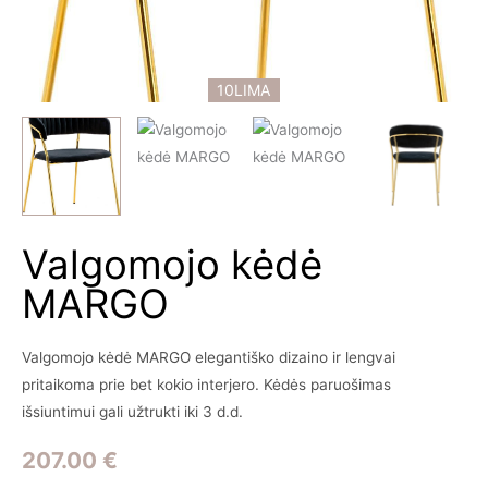
10LIMA
Valgomojo kėdė
MARGO
Valgomojo kėdė MARGO elegantiško dizaino ir lengvai
pritaikoma prie bet kokio interjero. Kėdės paruošimas
išsiuntimui gali užtrukti iki 3 d.d.
207.00
€