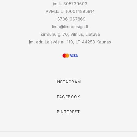
įm.k. 305739603
PVM.k. LT100014895814
+37061967869
lima@limadesign.lt
Žirmūnų g. 70, Vilnius, Lietuva
įm. adr. Laisvės al. 110, LT-44253 Kaunas
INSTAGRAM
FACEBOOK
PINTEREST