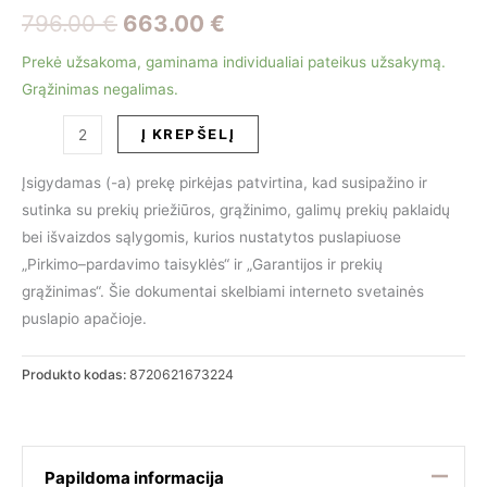
Original
Current
796.00
€
663.00
€
price
price
Prekė užsakoma, gaminama individualiai pateikus užsakymą.
Grąžinimas negalimas.
was:
is:
produkto
Į KREPŠELĮ
796.00 €.
663.00 €.
kiekis:
Valgomojo
Įsigydamas (-a) prekę pirkėjas patvirtina, kad susipažino ir
kėdė
sutinka su prekių priežiūros, grąžinimo, galimų prekių paklaidų
EMERSON
bei išvaizdos sąlygomis, kurios nustatytos puslapiuose
WHITE
„Pirkimo–pardavimo taisyklės“ ir „Garantijos ir prekių
CHENILLE
grąžinimas“. Šie dokumentai skelbiami interneto svetainės
puslapio apačioje.
Produkto kodas:
8720621673224
Papildoma informacija