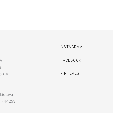
I
INSTAGRAM
A
FACEBOOK
3
PINTEREST
5814
lt
 Lietuva
 LT-44253