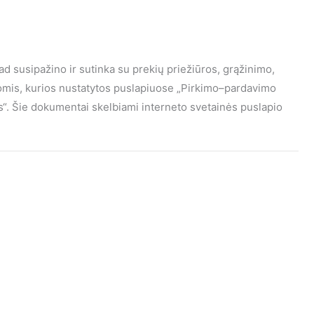
kad susipažino ir sutinka su prekių priežiūros, grąžinimo,
gomis, kurios nustatytos puslapiuose „Pirkimo–pardavimo
mas“. Šie dokumentai skelbiami interneto svetainės puslapio