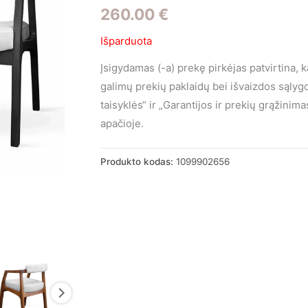
260.00
€
Išparduota
Įsigydamas (-a) prekę pirkėjas patvirtina, 
galimų prekių paklaidų bei išvaizdos sąly
taisyklės“ ir „Garantijos ir prekių grąžini
apačioje.
Produkto kodas:
1099902656