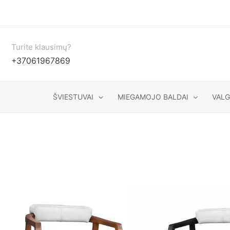
Pereiti
prie
turinio
Turite klausimų?
+37061967869
ŠVIESTUVAI
MIEGAMOJO BALDAI
VAL