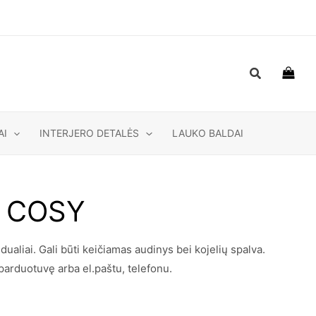
Paieška
AI
INTERJERO DETALĖS
LAUKO BALDAI
ė COSY
liai. Gali būti keičiamas audinys bei kojelių spalva.
 parduotuvę arba el.paštu, telefonu.