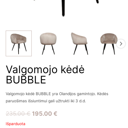
Valgomojo kėdė
BUBBLE
Valgomojo kėdė BUBBLE yra Olandijos gamintojo. Kėdės
paruošimas išsiuntimui gali užtrukti iki 3 d.d.
Original
Current
235.00
€
195.00
€
price
price
Išparduota