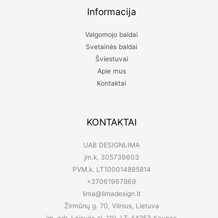
Informacija
Valgomojo baldai
Svetainės baldai
Šviestuvai
Apie mus
Kontaktai
KONTAKTAI
UAB DESIGNLIMA
įm.k. 305739603
PVM.k. LT100014895814
+37061967869
lima@limadesign.lt
Žirmūnų g. 70, Vilnius, Lietuva
įm. adr. Laisvės al. 110, LT-44253 Kaunas