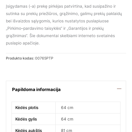
was:
is:
Įsigydamas (-a) prekę pirkėjas patvirtina, kad susipažino ir
sutinka su prekių priežiūros, grąžinimo, galimų prekių paklaidų
235.00 €.
195.00 €.
bei išvaizdos sąlygomis, kurios nustatytos puslapiuose
„Pirkimo–pardavimo taisyklės“ ir „Garantijos ir prekių
grąžinimas“. Šie dokumentai skelbiami interneto svetainės
puslapio apačioje.
Produkto kodas:
00765PTP
Papildoma informacija
Kėdės plotis
64 cm
Kėdės gylis
64 cm
Kėdės aukštis
81 cm