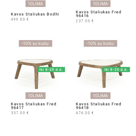
10LIMA
10LIMA
Kavos Staliukas Fred
Kavos Staliukas Bodhi
96416
499.00
€
237.00
€
-10% su kodu:
-10% su kodu:
Iki 9-20 d.d.
Iki 9-20 d.d.
10LIMA
10LIMA
Kavos Staliukas Fred
Kavos Staliukas Fred
96417
96418
357.00
€
476.00
€