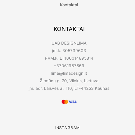
Kontaktai
KONTAKTAI
UAB DESIGNLIMA
įm.k. 305739603
PVM.k. LT100014895814
+37061967869
lima@limadesign.lt
Žirmūnų g. 70, Vilnius, Lietuva
įm. adr. Laisvės al. 110, LT-44253 Kaunas
INSTAGRAM