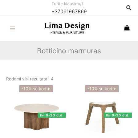
Pereiti
Turite klausimų?
Paie
+37061967869
prie
turinio
Botticino marmuras
Rodomi visi rezultatai: 4
-10% su kodu:
-10% su kodu:
Iki 9-20 d.d.
Iki 9-20 d.d.