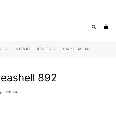
Paieška
AI
INTERJERO DETALĖS
LAUKO BALDAI
eashell 892
gamintojo.