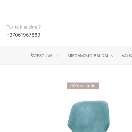
Pereiti
prie
turinio
Turite klausimų?
+37061967869
ŠVIESTUVAI
MIEGAMOJO BALDAI
VAL
-10% su kodu: