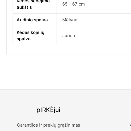
Kėdės sėdėjimo
65 – 67 cm
aukštis
Audinio spalva
Mėlyna
Kėdės kojelių
Juoda
spalva
pIRKĖjui
Garantijos ir prekių grąžinimas