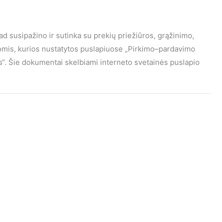
kad susipažino ir sutinka su prekių priežiūros, grąžinimo,
gomis, kurios nustatytos puslapiuose „Pirkimo–pardavimo
mas“. Šie dokumentai skelbiami interneto svetainės puslapio