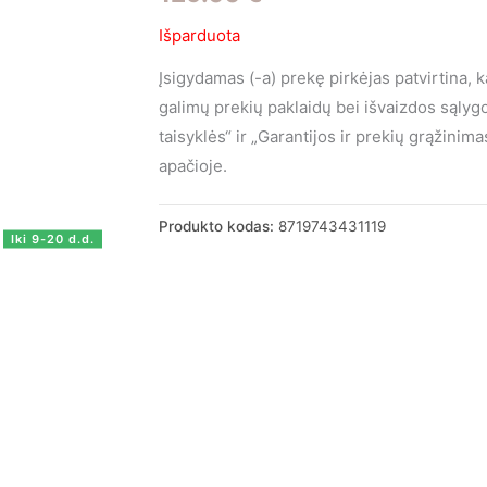
Išparduota
Įsigydamas (-a) prekę pirkėjas patvirtina, 
galimų prekių paklaidų bei išvaizdos sąly
taisyklės“ ir „Garantijos ir prekių grąžini
apačioje.
Produkto kodas:
8719743431119
Iki 9-20 d.d.