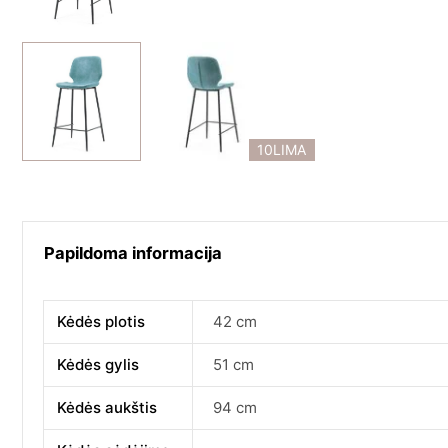
10LIMA
Papildoma informacija
Kėdės plotis
42 cm
Kėdės gylis
51 cm
Kėdės aukštis
94 cm