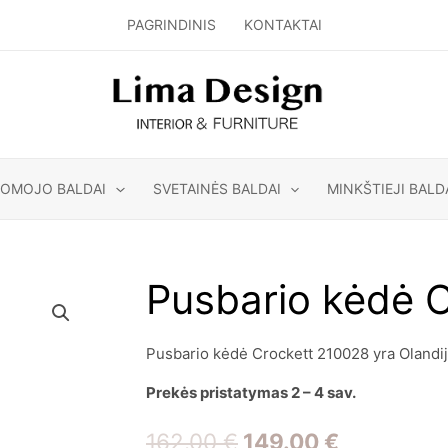
PAGRINDINIS
KONTAKTAI
GOMOJO BALDAI
SVETAINĖS BALDAI
MINKŠTIEJI BALD
Pusbario kėdė 
Pusbario kėdė Crockett 210028 yra Olandi
Prekės pristatymas 2 – 4 sav.
Original
Current
162.00
€
149.00
€