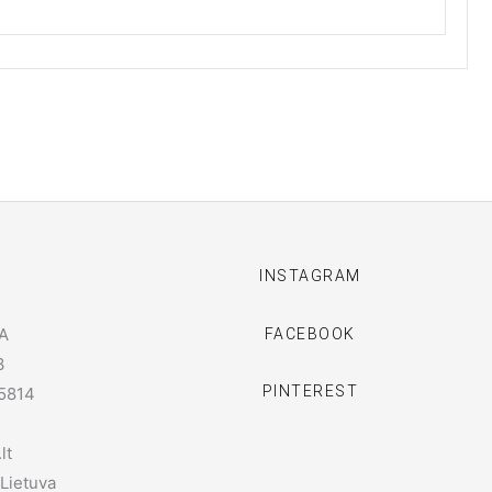
I
INSTAGRAM
A
FACEBOOK
3
PINTEREST
5814
lt
 Lietuva