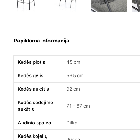
Papildoma informacija
Kėdės plotis
45 cm
Kėdės gylis
56.5 cm
Kėdės aukštis
92 cm
Kėdės sėdėjimo
71 – 67 cm
aukštis
Audinio spalva
Pilka
Kėdės kojelių
Juoda