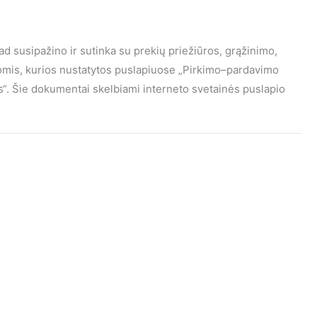
kad susipažino ir sutinka su prekių priežiūros, grąžinimo,
gomis, kurios nustatytos puslapiuose „Pirkimo–pardavimo
mas“. Šie dokumentai skelbiami interneto svetainės puslapio