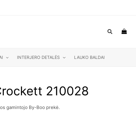
Paieška
AI
INTERJERO DETALĖS
LAUKO BALDAI
Crockett 210028
jos gamintojo By-Boo prekė.