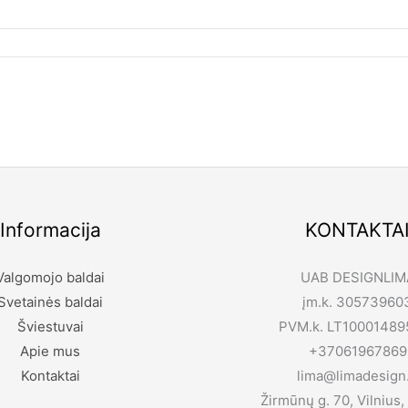
Informacija
KONTAKTA
Valgomojo baldai
UAB DESIGNLIM
Svetainės baldai
įm.k. 30573960
Šviestuvai
PVM.k. LT10001489
Apie mus
+37061967869
Kontaktai
lima@limadesign.
Žirmūnų g. 70, Vilnius,