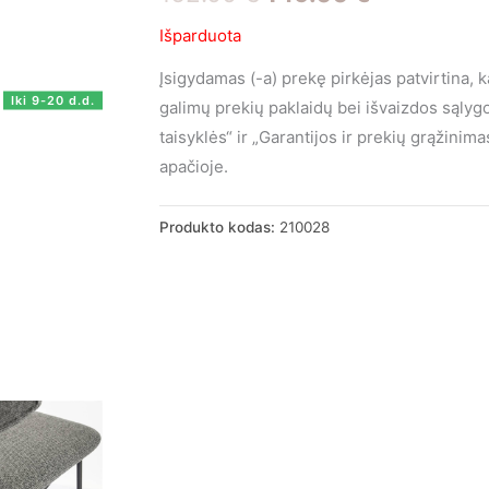
price
price
Išparduota
was:
is:
Įsigydamas (-a) prekę pirkėjas patvirtina, 
Iki 9-20 d.d.
galimų prekių paklaidų bei išvaizdos sąly
162.00 €.
149.00 €.
taisyklės“ ir „Garantijos ir prekių grąžini
apačioje.
Produkto kodas:
210028