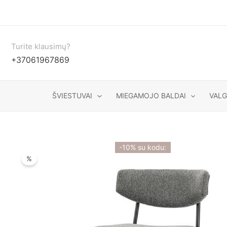
Pereiti
prie
turinio
Turite klausimų?
+37061967869
ŠVIESTUVAI
MIEGAMOJO BALDAI
VAL
-10% su kodu:
%